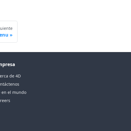
guiente
menu
mpresa
erca de 4D
ntáctenos
 en el mundo
reers