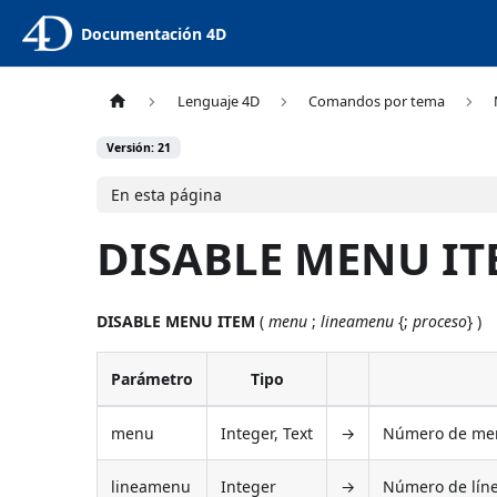
Documentación 4D
Lenguaje 4D
Comandos por tema
Versión: 21
En esta página
DISABLE MENU I
DISABLE MENU ITEM
(
menu
;
lineamenu
{;
proceso
} )
Parámetro
Tipo
menu
Integer, Text
→
Número de men
lineamenu
Integer
→
Número de líne