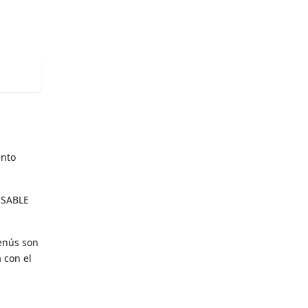
ento
DISABLE
enús son
 con el