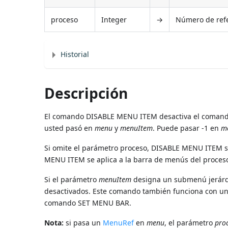
proceso
Integer
→
Número de refe
Historial
Descripción
El comando DISABLE MENU ITEM desactiva el comand
usted pasó en
menu
y
menuItem
. Puede pasar -1 en
m
Si omite el parámetro proceso, DISABLE MENU ITEM se 
MENU ITEM se aplica a la barra de menús del proces
Si el parámetro
menuItem
designa un submenú jerárqu
desactivados. Este comando también funciona con u
comando SET MENU BAR.
Nota:
si pasa un
MenuRef
en
menu
, el parámetro
pro