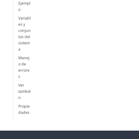
Ejempl
o
Variabl
es y
conjun
tos del
sistem
a
Manej
o de
errore
s
Ver
tambié
n
Propie
dades