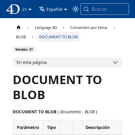
Buscar
Documentación 4D
21
Español
Lenguaje 4D
Comandos por tema
BLOB
DOCUMENT TO BLOB
Versión: 21
En esta página
DOCUMENT TO
BLOB
DOCUMENT TO BLOB
(
documento
;
BLOB
)
Parámetro
Tipo
Descripción