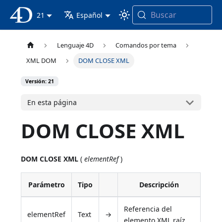
Buscar
Documentación 4D
21
Español
Lenguaje 4D
Comandos por tema
XML DOM
DOM CLOSE XML
Versión: 21
En esta página
DOM CLOSE XML
DOM CLOSE XML
(
elementRef
)
Parámetro
Tipo
Descripción
Referencia del
elementRef
Text
→
elemento XML raíz