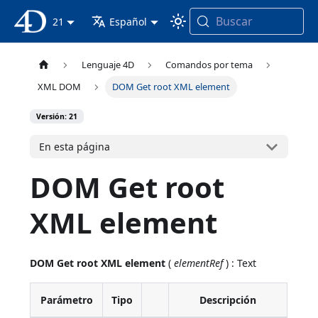
Buscar
Documentación 4D
21
Español
Lenguaje 4D
Comandos por tema
XML DOM
DOM Get root XML element
Versión: 21
En esta página
DOM Get root
XML element
DOM Get root XML element
(
elementRef
) : Text
Parámetro
Tipo
Descripción