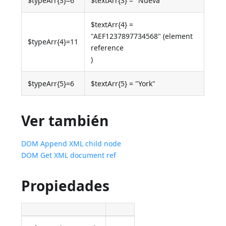
$typeArr{3}=6
$textArr{3} = "Nueva"
$textArr{4} =
"AEF1237897734568" (element
$typeArr{4}=11
reference
)
$typeArr{5}=6
$textArr{5} = "York"
Ver también
DOM Append XML child node
DOM Get XML document ref
Propiedades