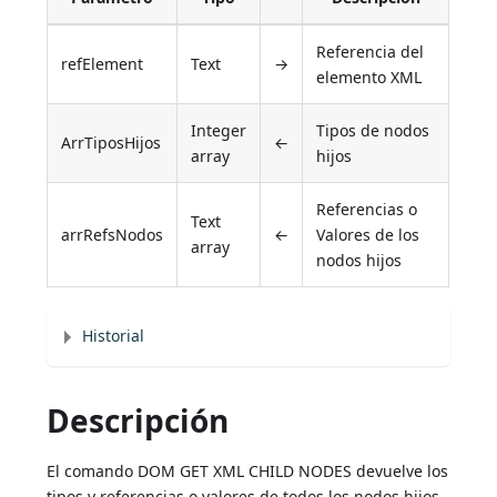
Referencia del
refElement
Text
→
elemento XML
Integer
Tipos de nodos
ArrTiposHijos
←
array
hijos
Referencias o
Text
arrRefsNodos
←
Valores de los
array
nodos hijos
Historial
Descripción
El comando DOM GET XML CHILD NODES devuelve los
tipos y referencias o valores de todos los nodos hijos