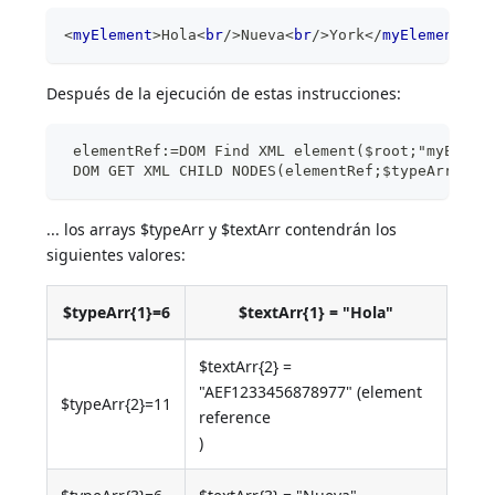
<
myElement
>
Hola
<
br
/>
Nueva
<
br
/>
York
</
myElement
>
Después de la ejecución de estas instrucciones:
 elementRef:=DOM Find XML element($root;"myEleme
 DOM GET XML CHILD NODES(elementRef;$typeArr;$te
... los arrays $typeArr y $textArr contendrán los
siguientes valores:
$typeArr{1}=6
$textArr{1} = "Hola"
$textArr{2} =
"AEF1233456878977" (element
$typeArr{2}=11
reference
)