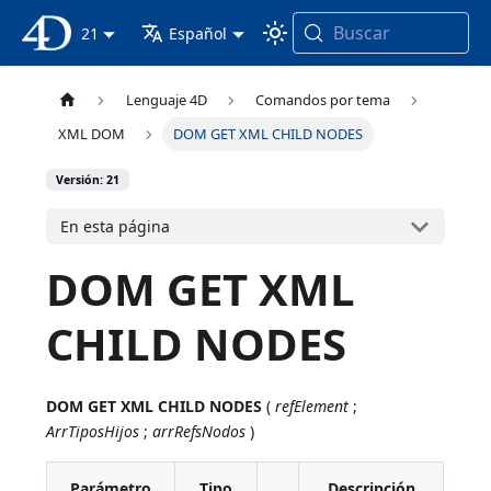
Buscar
Documentación 4D
21
Español
Lenguaje 4D
Comandos por tema
XML DOM
DOM GET XML CHILD NODES
Versión: 21
En esta página
DOM GET XML
CHILD NODES
DOM GET XML CHILD NODES
(
refElement
;
ArrTiposHijos
;
arrRefsNodos
)
Parámetro
Tipo
Descripción