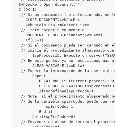
 $vhDocRef:=Open document("")
 If(OK=1)
  // Si un documento fue seleccionado, no lo dej
    CLOSE DOCUMENT($vhDocRef)
    $vhHoraInicial:=Current time
  // Trate cargarlo en memoria
    DOCUMENT TO BLOB(Document;$vxData)
    If(OK=1)
  // Si el documento puede ser cargado en el BLO
  // Inicie el procedimiento almacenado que impo
       $spProcessID:=Execute on server("SERVIDOR
  // En este punto, ya no necesitamos más el BLO
       CLEAR VARIABLE($vxData)
  // Espere la terminación de la operación reali
       Repeat
          DELAY PROCESS(Current process;300)
          GET PROCESS VARIABLE($spProcessID;spEr
          If(Undefined(spErrCode))
  // Nota: si el procedimiento almacenado no ha 
  // de la variable spErrCode, puede que retorne
             spErrCode:=1
          End if
       Until(spErrCode<=0)
  // Enviemos un acuse de recibo al procedimient
       spErrCode:=1