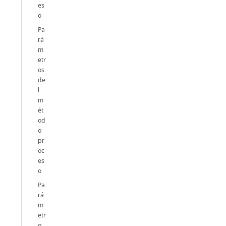
es
o
Pa
rá
m
etr
os
de
l
m
ét
od
o
pr
oc
es
o
Pa
rá
m
etr
o