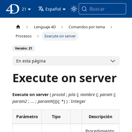
Buscar
Documentación 4D
21
Español
Lenguaje 4D
Comandos por tema
Procesos
Execute on server
Versión: 21
En esta página
Execute on server
Execute on server
(
proced
;
pila
{;
nombre
{;
param
{;
param2
; ... ;
paramN
}}}{; *} ) : Integer
Parámetro
Tipo
Descripción
Procedimiento