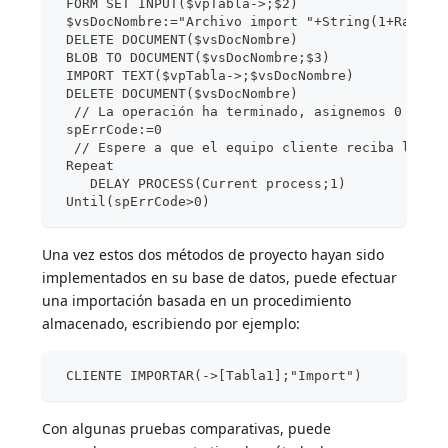
 FORM SET INPUT($vpTabla->;$2)
 $vsDocNombre:="Archivo import "+String(1+Random
 DELETE DOCUMENT($vsDocNombre)
 BLOB TO DOCUMENT($vsDocNombre;$3)
 IMPORT TEXT($vpTabla->;$vsDocNombre)
 DELETE DOCUMENT($vsDocNombre)
  // La operación ha terminado, asignemos 0 a sp
 spErrCode:=0
  // Espere a que el equipo cliente reciba los r
 Repeat
    DELAY PROCESS(Current process;1)
 Until(spErrCode>0)
Una vez estos dos métodos de proyecto hayan sido
implementados en su base de datos, puede efectuar
una importación basada en un procedimiento
almacenado, escribiendo por ejemplo:
 CLIENTE IMPORTAR(->[Tabla1];"Import")
Con algunas pruebas comparativas, puede