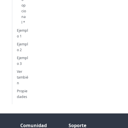
op
cio
na
l *
Ejempl
o 1
Ejempl
o 2
Ejempl
o 3
Ver
tambié
n
Propie
dades
Comunidad
Soporte