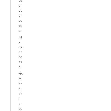
od
o
de
pr
oc
es
o
Pil
a
de
pr
oc
es
o
No
m
br
e
de
l
pr
oc