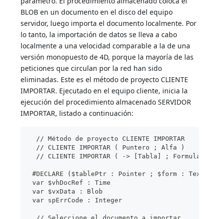
parámetro. El procedimiento almacenado coloca el
BLOB en un documento en el disco del equipo
servidor, luego importa el documento localmente. Por
lo tanto, la importación de datos se lleva a cabo
localmente a una velocidad comparable a la de una
versión monopuesto de 4D, porque la mayoría de las
peticiones que circulan por la red han sido
eliminadas. Este es el método de proyecto CLIENTE
IMPORTAR. Ejecutado en el equipo cliente, inicia la
ejecución del procedimiento almacenado SERVIDOR
IMPORTAR, listado a continuación:
  // Método de proyecto CLIENTE IMPORTAR
  // CLIENTE IMPORTAR ( Puntero ; Alfa )
  // CLIENTE IMPORTAR ( -> [Tabla] ; Formulario 
 #DECLARE ($tablePtr : Pointer ; $form : Text)
 var $vhDocRef : Time
 var $vxData : Blob
 var spErrCode : Integer
  // Seleccione el documento a importar