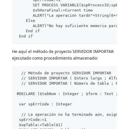
       SET PROCESS VARIABLE($spProcessID;spErrCo
       $vhHoraFinal:=Current time
       ALERT("La operación tardó"+String(0+($vhH
    Else
       ALERT("No hay suficiente memoria para car
    End if
 End if
He aquí el método de proyecto SERVIDOR IMPORTAR
ejecutado como procedimiento almacenado:
  // Método de proyecto SERVIDOR IMPORTAR
  // SERVIDOR IMPORTAR ( Entero largo ; Alfa ; B
  // SERVIDOR IMPORTAR ( Número de tabla ; Formu
#DECLARE ($tabNum : Integer ; $form : Text ; $da
 var spErrCode : Integer
  // La operación no ha terminado aún, asignemos
 spErrCode:=1
 $vpTabla:=Table($1)