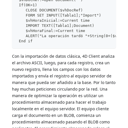
 If(OK=1)
    CLOSE DOCUMENT($vhDocRef)
    FORM SET INPUT([Tabla1];"Import")
    $vhHoraInicial:=Current time
    IMPORT TEXT([Tabla1];Document)
    $vhHoraFinal:=Current time
    ALERT("La operación tardó "+String(0+($vhHor
 End if
Con la importación de datos clásica, 4D Client analiza
el archivo ASCII, luego, para cada registro, crea un
nuevo registro, llena los campos con los datos
importados y envía el registro al equipo servidor de
manera que pueda ser añadido a la base. Por lo tanto
hay muchas peticiones circulando por la red. Una
manera de optimizar la operación es utilizar un
procedimiento almacenado para hacer el trabajo
localmente en el equipo servidor. El equipo cliente
carga el documento en un BLOB, comienza un
procedimiento almacenado pasando el BLOB como