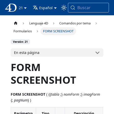
Buscar
Documentación 4D
21
Español
Lenguaje 4D
Comandos por tema
Formularios
FORM SCREENSHOT
Versión: 21
En esta página
FORM
SCREENSHOT
FORM SCREENSHOT
( {{
tabla
;}
nomForm
;}
imagForm
{;
pagNum
} )
Parámetro
Tipo
Descripción