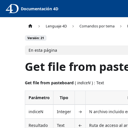
Documentación 4D
Lenguaje 4D
Comandos por tema
Versión: 21
En esta página
Get file from pas
Get file from pasteboard
(
indiceN
) : Text
Parámetro
Tipo
indiceN
Integer
→
N archivo incluido e
Resultado
Text
←
Ruta de acceso al a