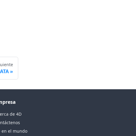
guiente
DATA
mpresa
erca de 4D
ntáctenos
 en el mundo