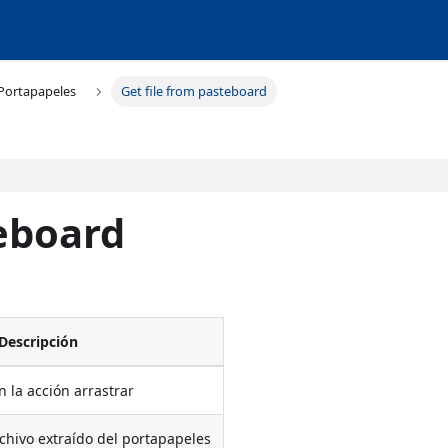
Portapapeles
Get file from pasteboard
teboard
Descripción
n la acción arrastrar
rchivo extraído del portapapeles