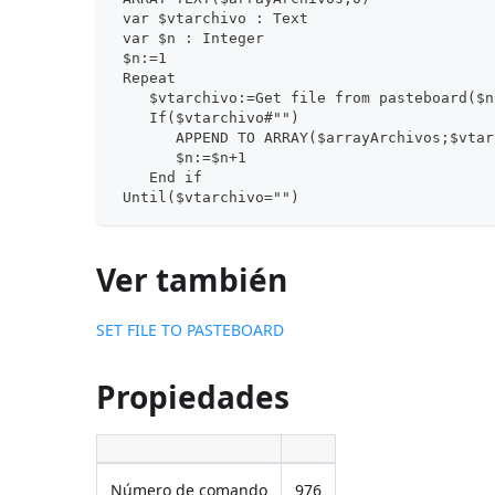
 var $vtarchivo : Text
 var $n : Integer
 $n:=1
 Repeat
    $vtarchivo:=Get file from pasteboard($n
    If($vtarchivo#"")
       APPEND TO ARRAY($arrayArchivos;$vtar
       $n:=$n+1
    End if
 Until($vtarchivo="")
Ver también
SET FILE TO PASTEBOARD
Propiedades
Número de comando
976