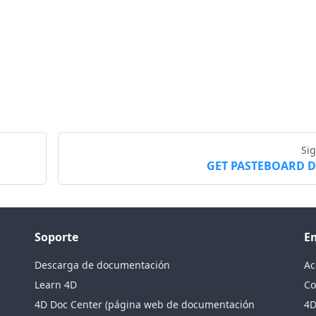
Si
GET PASTEBOARD 
Soporte
E
Descarga de documentación
Ac
Learn 4D
Co
4D Doc Center (página web de documentación
4D