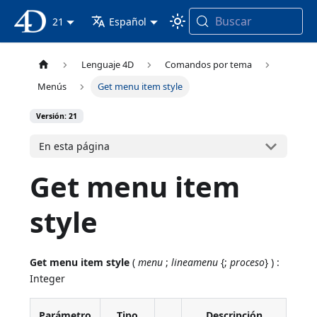
Buscar
Documentación 4D
21
Español
Lenguaje 4D
Comandos por tema
Menús
Get menu item style
Versión: 21
En esta página
Get menu item
style
Get menu item style
(
menu
;
lineamenu
{;
proceso
} ) :
Integer
Parámetro
Tipo
Descripción