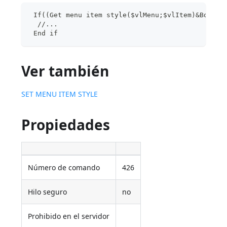
 If((Get menu item style($vlMenu;$vlItem)&Bold)#
  //...
 End if
Ver también
SET MENU ITEM STYLE
Propiedades
Número de comando
426
Hilo seguro
no
Prohibido en el servidor