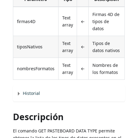
Firmas 4D de
Text
firmas4D
←
tipos de
array
datos
Text
Tipos de
tiposNativos
←
array
datos nativos
Text
Nombres de
nombresFormatos
←
array
los formatos
Historial
Descripción
El comando GET PASTEBOARD DATA TYPE permite
obtener la lista de los tipos de datos presentes en el