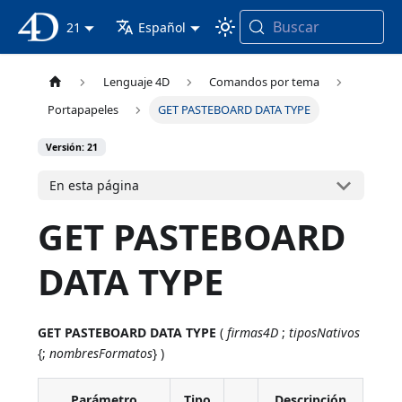
Buscar
Documentación 4D
21
Español
Lenguaje 4D
Comandos por tema
Portapapeles
GET PASTEBOARD DATA TYPE
Versión: 21
En esta página
GET PASTEBOARD
DATA TYPE
GET PASTEBOARD DATA TYPE
(
firmas4D
;
tiposNativos
{;
nombresFormatos
} )
Parámetro
Tipo
Descripción