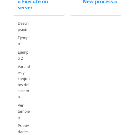
Execute on
New process
server
Descri
pción
Ejempl
o 1
Ejempl
o 2
Variabl
es y
conjun
tos del
sistem
a
Ver
tambié
n
Propie
dades