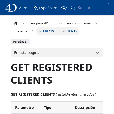
Buscar
Documentación 4D
21
Español
Lenguaje 4D
Comandos por tema
Procesos
GET REGISTERED CLIENTS
Versión: 21
En esta página
GET REGISTERED
CLIENTS
GET REGISTERED CLIENTS
(
listaClientes
;
metodos
)
Parámetro
Tipo
Descripción