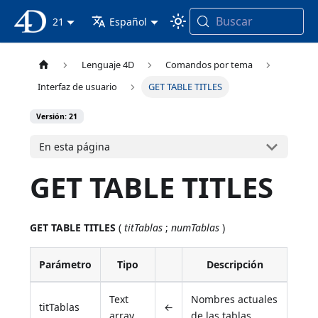
Buscar
Documentación 4D
21
Español
Lenguaje 4D
Comandos por tema
Interfaz de usuario
GET TABLE TITLES
Versión: 21
En esta página
GET TABLE TITLES
GET TABLE TITLES
(
titTablas
;
numTablas
)
Parámetro
Tipo
Descripción
Text
Nombres actuales
titTablas
←
array
de las tablas