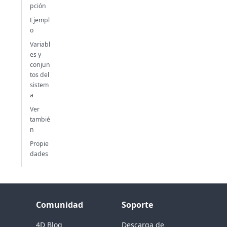
pción
Ejempl
o
Variabl
es y
conjun
tos del
sistem
a
Ver
tambié
n
Propie
dades
Comunidad
Soporte
4D Blog
Descarga de