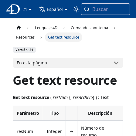
Buscar
Documentación 4D
21
Español
Lenguaje 4D
Comandos por tema
Resources
Get text resource
Versión: 21
En esta página
Get text resource
Get text resource
(
resNum
{;
resArchivo
} ) : Text
Parámetro
Tipo
Descripción
Número de
resNum
Integer
→
recurso