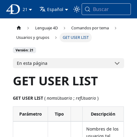
Buscar
Documentación 4D
21
Español
Lenguaje 4D
Comandos por tema
Usuarios y grupos
GET USER LIST
Versión: 21
En esta página
GET USER LIST
GET USER LIST
(
nomsUsuario
;
refUsuario
)
Parámetro
Tipo
Descripción
Nombres de los
usuarios tal