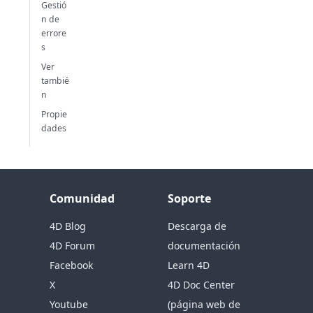
Gestió
n de
errore
s
Ver
tambié
n
Propie
dades
Comunidad
Soporte
4D Blog
Descarga de
4D Forum
documentación
Facebook
Learn 4D
X
4D Doc Center
Youtube
(página web de