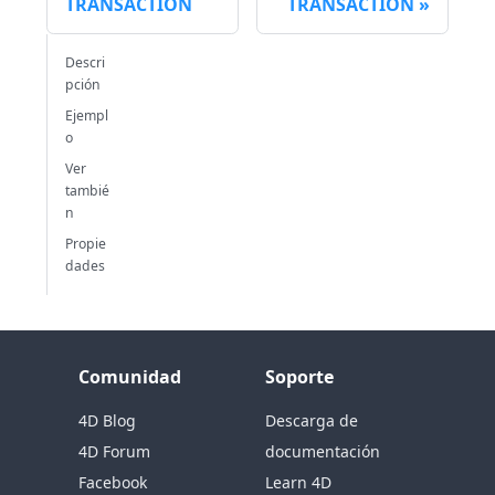
TRANSACTION
TRANSACTION
Descri
pción
Ejempl
o
Ver
tambié
n
Propie
dades
Comunidad
Soporte
4D Blog
Descarga de
4D Forum
documentación
Facebook
Learn 4D