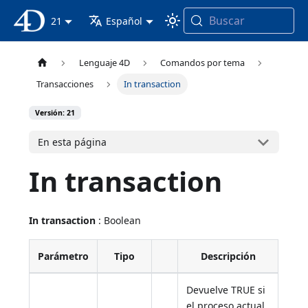
Buscar
Documentación 4D
21
Español
Lenguaje 4D
Comandos por tema
Transacciones
In transaction
Versión: 21
En esta página
In transaction
In transaction
: Boolean
Parámetro
Tipo
Descripción
Devuelve TRUE si
el proceso actual