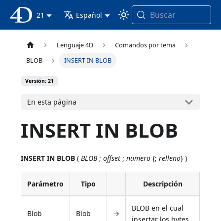
Buscar
Documentación 4D
21
Español
Lenguaje 4D
Comandos por tema
BLOB
INSERT IN BLOB
Versión: 21
En esta página
INSERT IN BLOB
INSERT IN BLOB
(
BLOB
;
offset
;
numero
{;
relleno
} )
Parámetro
Tipo
Descripción
BLOB en el cual
Blob
Blob
→
insertar los bytes