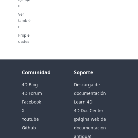
o
Ver
tambié
n
Propie
dades
Comunidad
Soporte
4D Blog
Descarga de
4D Forum
documentación
Facebook
Learn 4D
X
4D Doc Center
Youtube
(página web de
Github
documentación
antigua)