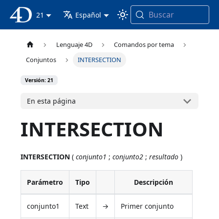
Buscar
Documentación 4D
21
Español
Lenguaje 4D
Comandos por tema
Conjuntos
INTERSECTION
Versión: 21
En esta página
INTERSECTION
INTERSECTION
(
conjunto1
;
conjunto2
;
resultado
)
Parámetro
Tipo
Descripción
conjunto1
Text
→
Primer conjunto