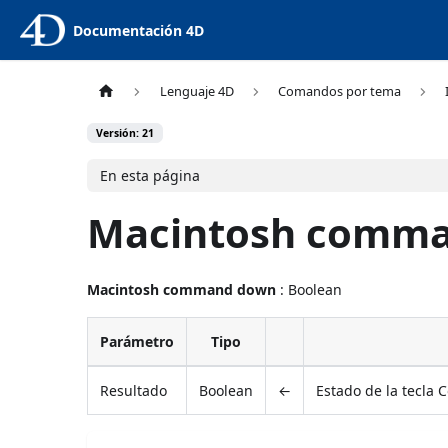
Documentación 4D
Lenguaje 4D
Comandos por tema
Versión: 21
En esta página
Macintosh comm
Macintosh command down
: Boolean
Parámetro
Tipo
Resultado
Boolean
←
Estado de la tecla