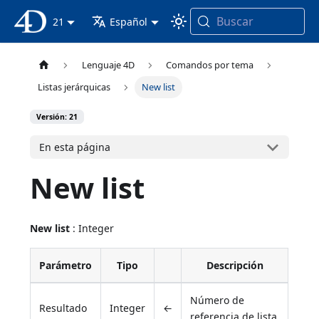
Buscar
Documentación 4D
21
Español
Lenguaje 4D
Comandos por tema
Listas jerárquicas
New list
Versión: 21
En esta página
New list
New list
: Integer
Parámetro
Tipo
Descripción
Número de
Resultado
Integer
←
referencia de lista