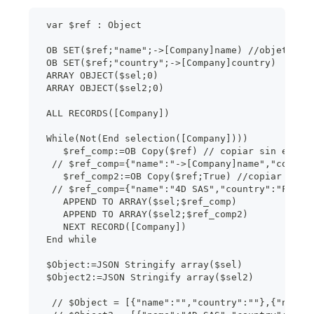
 var $ref : Object
 OB SET($ref;"name";->[Company]name) //objeto co
 OB SET($ref;"country";->[Company]country)
 ARRAY OBJECT($sel;0)
 ARRAY OBJECT($sel2;0)
 ALL RECORDS([Company])
 While(Not(End selection([Company])))
    $ref_comp:=OB Copy($ref) // copiar sin evalu
  // $ref_comp={"name":"->[Company]name","countr
    $ref_comp2:=OB Copy($ref;True) //copiar con 
  // $ref_comp={"name":"4D SAS","country":"Franc
    APPEND TO ARRAY($sel;$ref_comp)
    APPEND TO ARRAY($sel2;$ref_comp2)
    NEXT RECORD([Company])
 End while
 $Object:=JSON Stringify array($sel)
 $Object2:=JSON Stringify array($sel2)
  // $Object = [{"name":"","country":""},{"name"