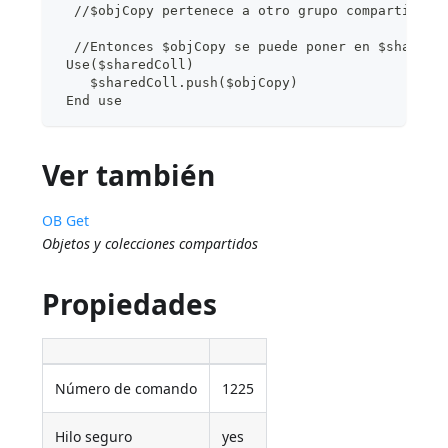
  //$objCopy pertenece a otro grupo compartido $
  //Entonces $objCopy se puede poner en $sharedC
 Use($sharedColl)
    $sharedColl.push($objCopy)
 End use
Ver también
OB Get
Objetos y colecciones compartidos
Propiedades
Número de comando
1225
Hilo seguro
yes