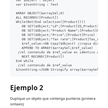
 var $Object : Object
 var $JsonString : Text
 ARRAY OBJECT($arraySel;0)
 ALL RECORDS([Product])
 While(Not(End selection([Product])))
    OB SET($Object;"id";[Product]ID_Product)
    OB SET($Object;"Product Name";[Product]Produ
    OB SET($Object;"Price";[Product]Price)
    OB SET($Object;"Tax rate";[Product]Tax_rate)
    $ref_value:=OB Copy($Object) //copia directa
    APPEND TO ARRAY($arraySel;$ref_value)
  //el contenido de $ref_value es idéntico al de
    NEXT RECORD([Product])
 End while
  //el contenido de $ref_value
 $JsonString:=JSON Stringify array($arraySel)
Ejemplo 2
Duplique un objeto que contenga punteros (primera
sintaxis):