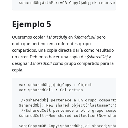
 $sharedObjWithPtr:=OB Copy($obj;ck resolve poin
Ejemplo 5
Queremos copiar
$sharedObj e
n
$sharedColl
pero
dado que pertenecen a diferentes grupos
compartidos, una copia directa daría como resultado
un error. Debemos hacer una copia de
$sharedObj
y
designar
$sharedColl
como grupo compartido para la
copia.
 var $sharedObj;$objCopy : Object
 var $sharedColl : Collection
  //$sharedObj pertenece a un grupo compartido
 $sharedObj:=New shared object("lastname";"Smith
  //$sharedColl pertenece a otro grupo compartid
 $sharedColl:=New shared collection(New shared o
 $objCopy:=OB Copy($sharedObj;ck shared;$sharedC