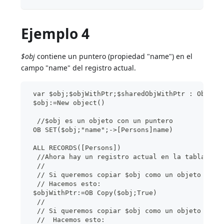
Ejemplo 4
$obj
contiene un puntero (propiedad "name") en el
campo "name" del registro actual.
 var $obj;$objWithPtr;$sharedObjWithPtr : Object
 $obj:=New object()
  //$obj es un objeto con un puntero
 OB SET($obj;"name";->[Persons]name)
 ALL RECORDS([Persons])
  //Ahora hay un registro actual en la tabla [Pe
  //
  // Si queremos copiar $obj como un objeto está
  // Hacemos esto:
 $objWithPtr:=OB Copy($obj;True)
  //
  // Si queremos copiar $obj como un objeto comp
  //  Hacemos esto: