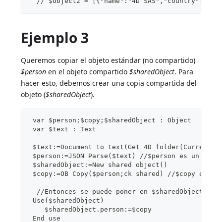
  // $Object2 = [{"name":"4D SAS","country":"Fra
Ejemplo 3
Queremos copiar el objeto estándar (no compartido)
$person
en el objeto compartido
$sharedObject
. Para
hacer esto, debemos crear una copia compartida del
objeto (
$sharedObject
).
 var $person;$copy;$sharedObject : Object
 var $text : Text
 $text:=Document to text(Get 4D folder(Current r
 $person:=JSON Parse($text) //$person es un obje
 $sharedObject:=New shared object()
 $copy:=OB Copy($person;ck shared) //$copy es un
  //Entonces se puede poner en $sharedObject
 Use($sharedObject)
    $sharedObject.person:=$copy
 End use