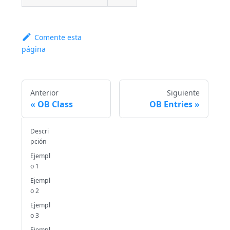
Comente esta
página
Anterior
Siguiente
OB Class
OB Entries
Descri
pción
Ejempl
o 1
Ejempl
o 2
Ejempl
o 3
Ejempl