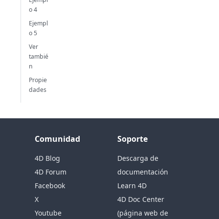
o 4
Ejempl
o 5
Ver
tambié
n
Propie
dades
Comunidad
Soporte
4D Blog
Descarga de
4D Forum
documentación
Facebook
Learn 4D
X
4D Doc Center
Youtube
(página web de