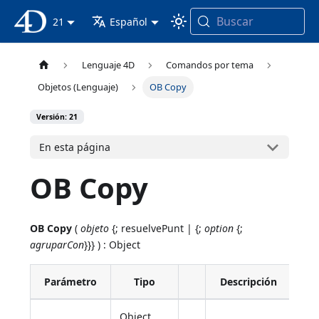
Buscar
Documentación 4D
21
Español
Lenguaje 4D
Comandos por tema
Objetos (Lenguaje)
OB Copy
Versión: 21
En esta página
OB Copy
OB Copy
(
objeto
{; resuelvePunt | {;
option
{;
agruparCon
}}} ) : Object
Parámetro
Tipo
Descripción
Object,