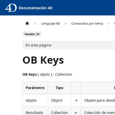
Documentación 4D
Lenguaje 4D
Comandos por tema
Versión: 21
En esta página
OB Keys
OB Keys
(
objeto
) : Collection
Parámetro
Tipo
objeto
Object
→
Objeto para devo
Resultado
Collection
←
Colección de nom