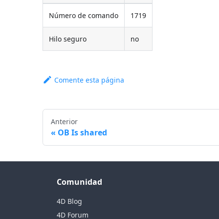
Número de comando
1719
Hilo seguro
no
Comente esta página
Anterior
OB Is shared
Comunidad
4D Blog
4D Forum