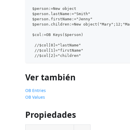
 $person:=New object
 $person.lastName:="Smith"
 $person.firstName:="Jenny"
 $person.children:=New object("Mary";12;"Ma
 $col:=OB Keys($person)
  //$col[0]="lastName"
  //$col[1]="firstName"
  //$col[2]="children"
Ver también
OB Entries
OB Values
Propiedades