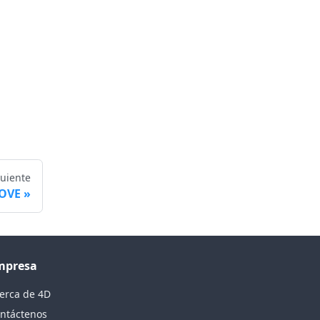
guiente
OVE
mpresa
erca de 4D
ntáctenos