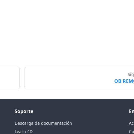
Si
OB REM
Soporte
E
Descarga de documentación
Ac
Learn 4D
Co