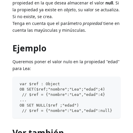
propiedad en la que desea almacenar el valor
null
. Si
la propiedad ya existe en
objeto
, su valor se actualiza.
Si no existe, se crea.
Tenga en cuenta que el parámetro
propiedad
tiene en
cuenta las mayúsculas y minúsculas.
Ejemplo
Queremos poner el valor nulo en la propiedad "edad"
para Lea:
 var $ref : Object
 OB SET($ref;"nombre";"Lea";"edad";4)
  // $ref = {"nombre":"Lea","edad":4}
 ...
 OB SET NULL($ref ;"edad")
  // $ref = {"nombre":"Lea","edad":null}
Ver también