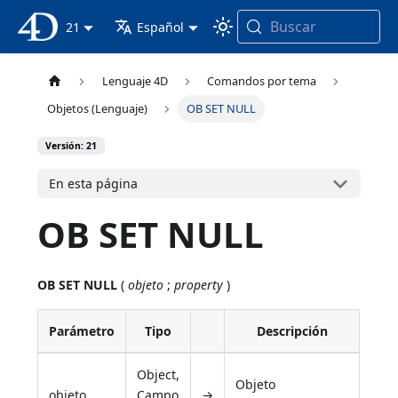
Buscar
Documentación 4D
21
Español
Lenguaje 4D
Comandos por tema
Objetos (Lenguaje)
OB SET NULL
Versión: 21
En esta página
OB SET NULL
OB SET NULL
(
objeto
;
property
)
Parámetro
Tipo
Descripción
Object,
Objeto
objeto
Campo
→