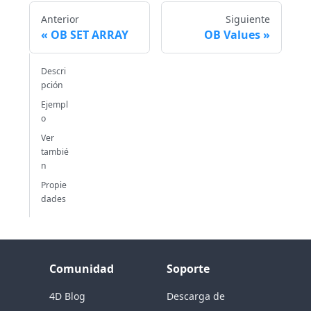
Anterior
Siguiente
OB SET ARRAY
OB Values
Descri
pción
Ejempl
o
Ver
tambié
n
Propie
dades
Comunidad
Soporte
4D Blog
Descarga de