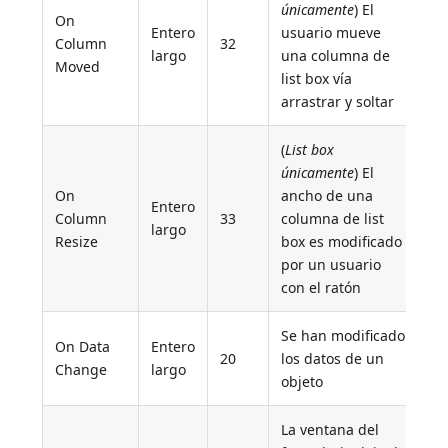
únicamente
) El
On
Entero
usuario mueve
Column
32
largo
una columna de
Moved
list box vía
arrastrar y soltar
(
List box
únicamente
) El
On
ancho de una
Entero
Column
33
columna de list
largo
Resize
box es modificado
por un usuario
con el ratón
Se han modificado
On Data
Entero
20
los datos de un
Change
largo
objeto
La ventana del