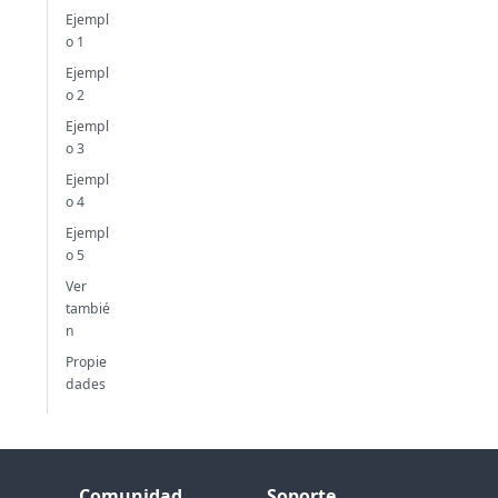
Ejempl
o 1
Ejempl
o 2
Ejempl
o 3
Ejempl
o 4
Ejempl
o 5
Ver
tambié
n
Propie
dades
Comunidad
Soporte