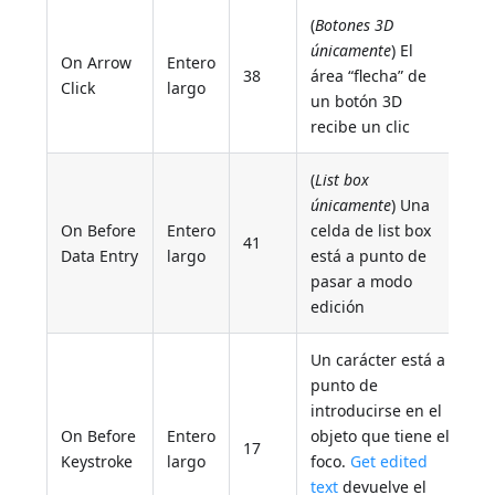
(
Botones 3D
únicamente
) El
On Arrow
Entero
38
área “flecha” de
Click
largo
un botón 3D
recibe un clic
(
List box
únicamente
) Una
On Before
Entero
celda de list box
41
Data Entry
largo
está a punto de
pasar a modo
edición
Un carácter está a
punto de
introducirse en el
On Before
Entero
objeto que tiene el
17
Keystroke
largo
foco.
Get edited
text
devuelve el