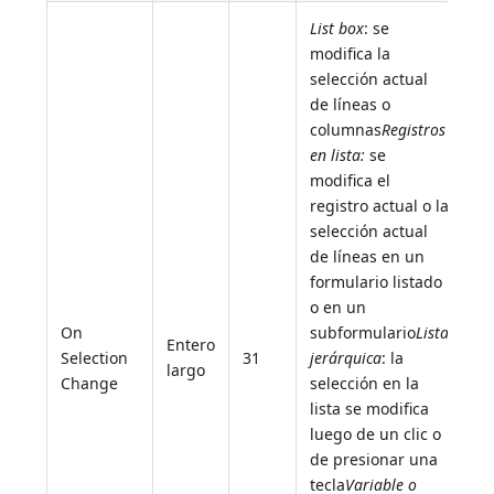
List box
: se
modifica la
selección actual
de líneas o
columnas
Registros
en lista:
se
modifica el
registro actual o la
selección actual
de líneas en un
formulario listado
o en un
On
subformulario
Lista
Entero
Selection
31
jerárquica
: la
largo
Change
selección en la
lista se modifica
luego de un clic o
de presionar una
tecla
Variable o