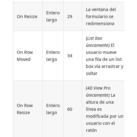
La ventana del
Entero
On Resize
29
formulario se
largo
redimensiona
(
List box
únicamente
) El
On Row
Entero
usuario mueve
34
Moved
largo
una fila de un list
box vía arrastrar y
soltar
(
4D View Pro
únicamente
) La
altura de una
On Row
Entero
60
línea es
Resize
largo
modificada por un
usuario con el
ratón