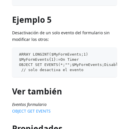
Ejemplo 5
Desactivación de un solo evento del formulario sin
modificar los otros:
 ARRAY LONGINT($MyFormEvents;1)
 $MyFormEvents{1}:=On Timer
 OBJECT SET EVENTS(*;"";$MyFormEvents;Disable ev
  // solo desactiva el evento
Ver también
Eventos formulario
OBJECT GET EVENTS
Propiedades