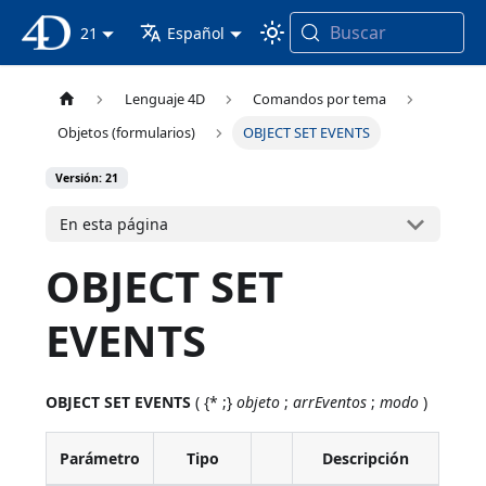
Buscar
Documentación 4D
21
Español
Lenguaje 4D
Comandos por tema
Objetos (formularios)
OBJECT SET EVENTS
Versión: 21
En esta página
OBJECT SET
EVENTS
OBJECT SET EVENTS
( {* ;}
objeto
;
arrEventos
;
modo
)
Parámetro
Tipo
Descripción