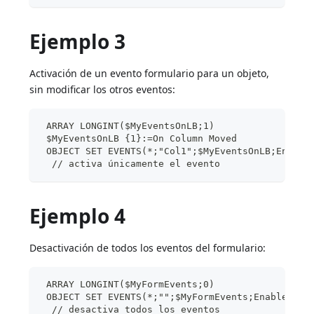
Ejemplo 3
Activación de un evento formulario para un objeto,
sin modificar los otros eventos:
 ARRAY LONGINT($MyEventsOnLB;1)
 $MyEventsOnLB {1}:=On Column Moved
 OBJECT SET EVENTS(*;"Col1";$MyEventsOnLB;Enable
  // activa únicamente el evento
Ejemplo 4
Desactivación de todos los eventos del formulario:
 ARRAY LONGINT($MyFormEvents;0)
 OBJECT SET EVENTS(*;"";$MyFormEvents;Enable eve
  // desactiva todos los eventos