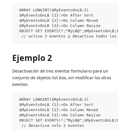
 ARRAY LONGINT($MyEventsOnLB;3)
 $MyEventsOnLB {1}:=On After Sort
 $MyEventsOnLB {2}:=On Column Moved
 $MyEventsOnLB {3}:=On Column Resize
 OBJECT SET EVENTS(*;"MyLB@";$MyEventsOnLB;Enabl
  // activa 3 eventos y desactiva todos los demá
Ejemplo 2
Desactivación de tres eventos formulario para un
conjunto de objetos list box, sin modificar los otros
eventos:
 ARRAY LONGINT($MyEventsOnLB;3)
 $MyEventsOnLB {1}:=On After Sort
 $MyEventsOnLB {2}:=On Column Moved
 $MyEventsOnLB {3}:=On Column Resize
 OBJECT SET EVENTS(*;"MyLB@";$MyEventsOnLB;Disab
  // desactiva solo 3 eventos