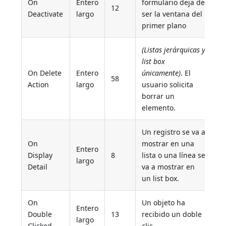
On
Entero
formulario deja de
12
Deactivate
largo
ser la ventana del
primer plano
(Listas jerárquicas y
list box
On Delete
Entero
únicamente)
. El
58
Action
largo
usuario solicita
borrar un
elemento.
Un registro se va a
On
mostrar en una
Entero
Display
8
lista o una línea se
largo
Detail
va a mostrar en
un list box.
On
Un objeto ha
Entero
Double
13
recibido un doble
largo
Clicked
clic