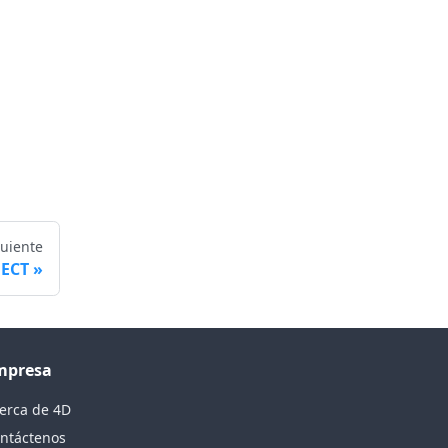
guiente
JECT
mpresa
erca de 4D
ntáctenos