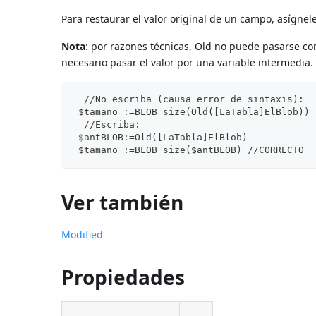
Para restaurar el valor original de un campo, asígnele
Nota
: por razones técnicas, Old no puede pasarse 
necesario pasar el valor por una variable intermedia.
  //No escriba (causa error de sintaxis):
 $tamano :=BLOB size(Old([LaTabla]ElBlob)) 
  //Escriba:
 $antBLOB:=Old([LaTabla]ElBlob)
 $tamano :=BLOB size($antBLOB) //CORRECTO
Ver también
Modified
Propiedades