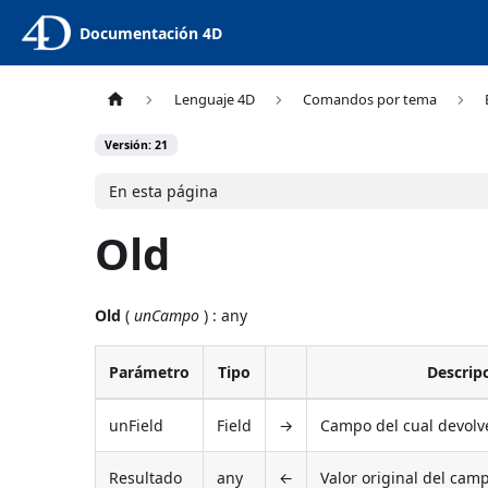
Documentación 4D
Lenguaje 4D
Comandos por tema
Versión: 21
En esta página
Old
Old
(
unCampo
) : any
Parámetro
Tipo
Descrip
unField
Field
→
Campo del cual devolve
Resultado
any
←
Valor original del cam