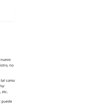
l nuevo
istro, no
 tal como
 Por
 etc.
ld puede