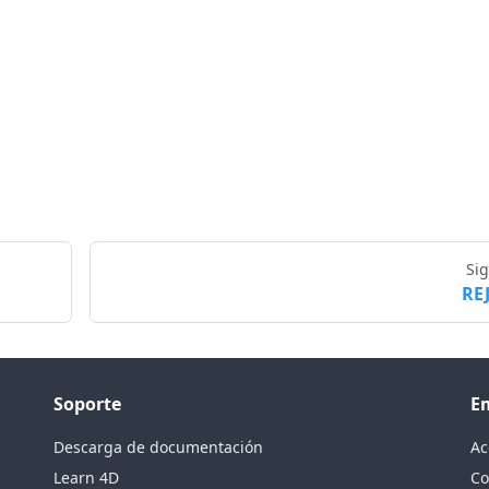
Si
RE
Soporte
E
Descarga de documentación
Ac
Learn 4D
Co