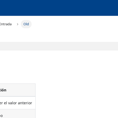
Entrada
Old
ción
r el valor anterior
po