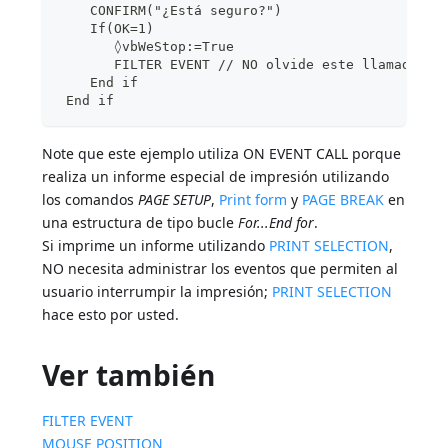
    CONFIRM("¿Está seguro?")
    If(OK=1)
       ◊vbWeStop:=True
       FILTER EVENT // NO olvide este llamado; d
    End if
 End if
Note que este ejemplo utiliza ON EVENT CALL porque
realiza un informe especial de impresión utilizando
los comandos
PAGE SETUP
,
Print form
y
PAGE BREAK
en
una estructura de tipo bucle
For...End for
.
Si imprime un informe utilizando
PRINT SELECTION
,
NO necesita administrar los eventos que permiten al
usuario interrumpir la impresión;
PRINT SELECTION
hace esto por usted.
Ver también
FILTER EVENT
MOUSE POSITION