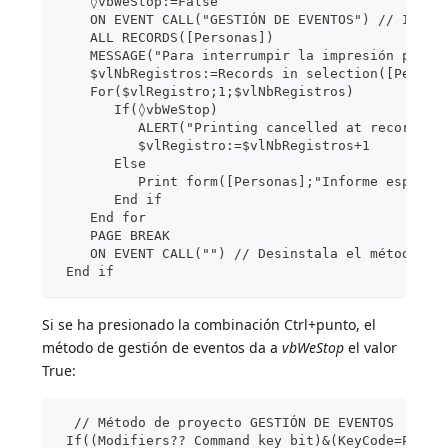
    ◊vbWeStop:=False
    ON EVENT CALL("GESTIÓN DE EVENTOS") // Insta
    ALL RECORDS([Personas])
    MESSAGE("Para interrumpir la impresión presi
    $vlNbRegistros:=Records in selection([People
    For($vlRegistro;1;$vlNbRegistros)
       If(◊vbWeStop)
          ALERT("Printing cancelled at record "+
          $vlRegistro:=$vlNbRegistros+1
       Else
          Print form([Personas];"Informe especia
       End if
    End for
    PAGE BREAK
    ON EVENT CALL("") // Desinstala el método de
 End if
Si se ha presionado la combinación Ctrl+punto, el
método de gestión de eventos da a
vbWeStop
el valor
True:
  // Método de proyecto GESTIÓN DE EVENTOS
 If((Modifiers?? Command key bit)&(KeyCode=Perio