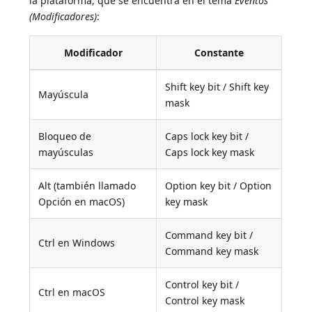
la plataforma, que se encuentra en el tema
Eventos
(Modificadores)
:
Modificador
Constante
Shift key bit / Shift key
Mayúscula
mask
Bloqueo de
Caps lock key bit /
mayúsculas
Caps lock key mask
Alt (también llamado
Option key bit / Option
Opción en macOS)
key mask
Command key bit /
Ctrl en Windows
Command key mask
Control key bit /
Ctrl en macOS
Control key mask