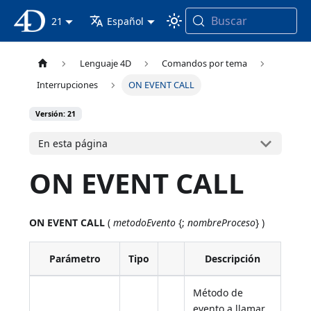
Buscar
Documentación 4D
21
Español
Lenguaje 4D
Comandos por tema
Interrupciones
ON EVENT CALL
Versión: 21
En esta página
ON EVENT CALL
ON EVENT CALL
(
metodoEvento
{;
nombreProceso
} )
Parámetro
Tipo
Descripción
Método de
evento a llamar,