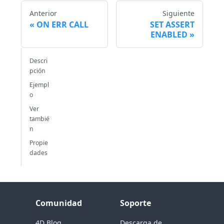
Anterior
Siguiente
ON ERR CALL
SET ASSERT
ENABLED
Descri
pción
Ejempl
o
Ver
tambié
n
Propie
dades
Comunidad
Soporte
4D Blog
Descarga de