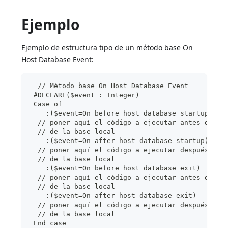
Ejemplo
Ejemplo de estructura tipo de un método base On
Host Database Event:
  // Método base On Host Database Event
 #DECLARE($event : Integer)
 Case of
    :($event=On before host database startup)
  // poner aquí el código a ejecutar antes del m
  // de la base local
    :($event=On after host database startup)
  // poner aquí el código a ejecutar después del
  // de la base local
    :($event=On before host database exit)
  // poner aquí el código a ejecutar antes del m
  // de la base local
    :($event=On after host database exit)
  // poner aquí el código a ejecutar después del
  // de la base local
 End case