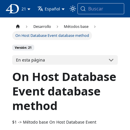
Buscar
Documentación 4D
21
Español
Desarrollo
Métodos base
On Host Database Event database method
Versión: 21
En esta página
On Host Database
Event database
method
$1 -> Método base On Host Database Event