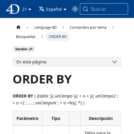
Buscar
Documentación 4D
21
Español
Lenguaje 4D
Comandos por tema
Búsquedas
ORDER BY
Versión: 21
En esta página
ORDER BY
ORDER BY
( {
tabla
;}{
unCampo
}{; > o < }{;
unCampo2
;
> o <2 ; ... ;
unCampoN
; > o <N}{; *} )
Parámetro
Tipo
Descripción
Tabla para la