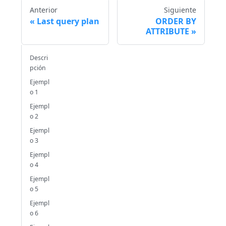
Anterior
Siguiente
Last query plan
ORDER BY
ATTRIBUTE
Descri
pción
Ejempl
o 1
Ejempl
o 2
Ejempl
o 3
Ejempl
o 4
Ejempl
o 5
Ejempl
o 6