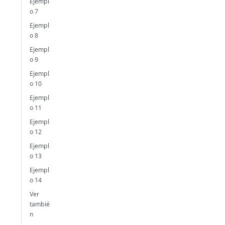
Ejempl
o 7
Ejempl
o 8
Ejempl
o 9
Ejempl
o 10
Ejempl
o 11
Ejempl
o 12
Ejempl
o 13
Ejempl
o 14
Ver
tambié
n