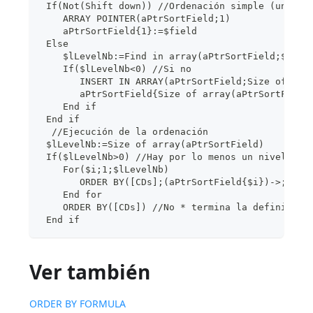
 If(Not(Shift down)) //Ordenación simple (un niv
    ARRAY POINTER(aPtrSortField;1)
    aPtrSortField{1}:=$field
 Else
    $lLevelNb:=Find in array(aPtrSortField;$fiel
    If($lLevelNb<0) //Si no
       INSERT IN ARRAY(aPtrSortField;Size of arr
       aPtrSortField{Size of array(aPtrSortField
    End if
 End if
  //Ejecución de la ordenación
 $lLevelNb:=Size of array(aPtrSortField)
 If($lLevelNb>0) //Hay por lo menos un nivel de 
    For($i;1;$lLevelNb)
       ORDER BY([CDs];(aPtrSortField{$i})->;>;*)
    End for
    ORDER BY([CDs]) //No * termina la definición
 End if
Ver también
ORDER BY FORMULA