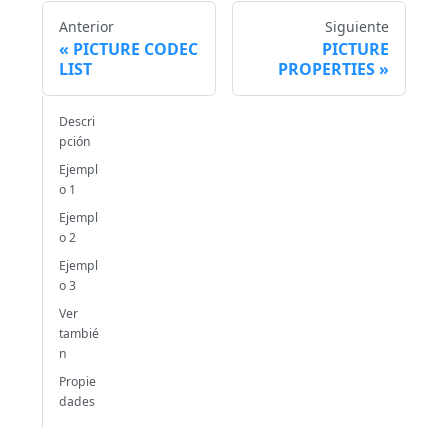
Anterior
Siguiente
PICTURE CODEC
PICTURE
LIST
PROPERTIES
Descri
pción
Ejempl
o 1
Ejempl
o 2
Ejempl
o 3
Ver
tambié
n
Propie
dades