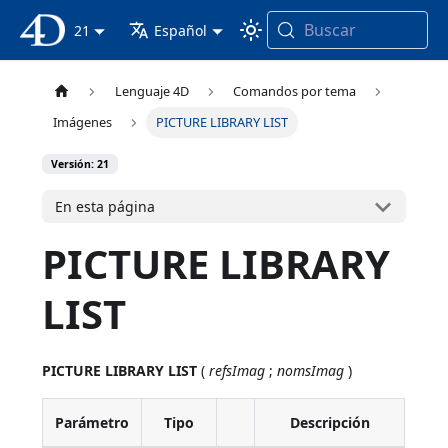
Buscar
Documentación 4D
21
Español
Lenguaje 4D
Comandos por tema
Imágenes
PICTURE LIBRARY LIST
Versión: 21
En esta página
PICTURE LIBRARY
LIST
PICTURE LIBRARY LIST
(
refsImag
;
nomsImag
)
Parámetro
Tipo
Descripción