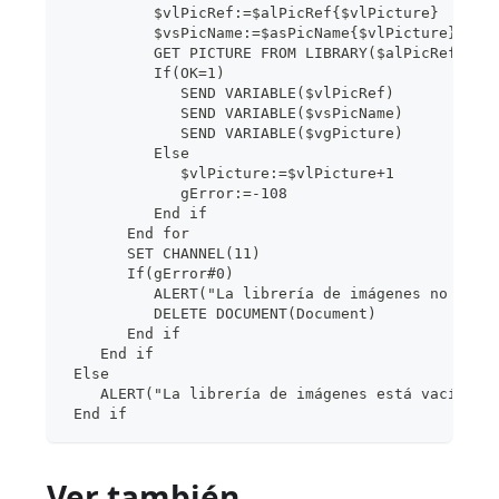
          $vlPicRef:=$alPicRef{$vlPicture}
          $vsPicName:=$asPicName{$vlPicture}
          GET PICTURE FROM LIBRARY($alPicRef{$vl
          If(OK=1)
             SEND VARIABLE($vlPicRef)
             SEND VARIABLE($vsPicName)
             SEND VARIABLE($vgPicture)
          Else
             $vlPicture:=$vlPicture+1
             gError:=-108
          End if
       End for
       SET CHANNEL(11)
       If(gError#0)
          ALERT("La librería de imágenes no pudo
          DELETE DOCUMENT(Document)
       End if
    End if
 Else
    ALERT("La librería de imágenes está vacía.")
 End if
Ver también