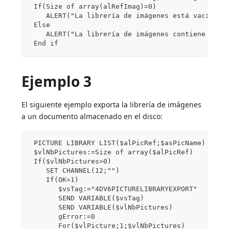
 If(Size of array(alRefImag)=0)
    ALERT("La librería de imágenes está vacía.")
 Else
    ALERT("La librería de imágenes contiene "+St
 End if
Ejemplo 3
El siguiente ejemplo exporta la librería de imágenes
a un documento almacenado en el disco:
 PICTURE LIBRARY LIST($alPicRef;$asPicName)
 $vlNbPictures:=Size of array($alPicRef)
 If($vlNbPictures>0)
    SET CHANNEL(12;"")
    If(OK=1)
       $vsTag:="4DV6PICTURELIBRARYEXPORT"
       SEND VARIABLE($vsTag)
       SEND VARIABLE($vlNbPictures)
       gError:=0
       For($vlPicture;1;$vlNbPictures)