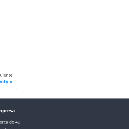
guiente
vity
mpresa
erca de 4D