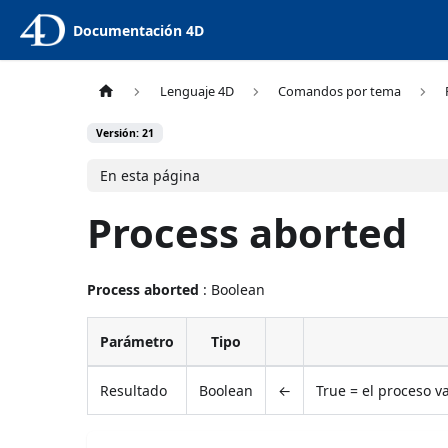
Documentación 4D
Lenguaje 4D
Comandos por tema
Versión: 21
En esta página
Process aborted
Process aborted
: Boolean
Parámetro
Tipo
Resultado
Boolean
←
True = el proceso v