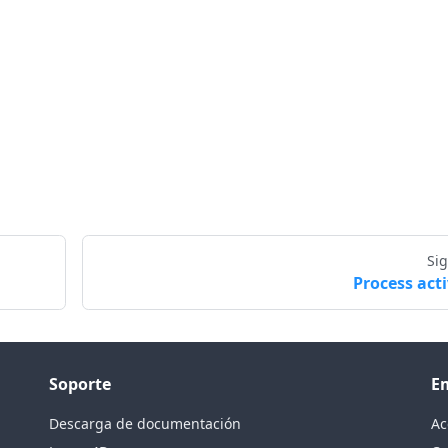
Si
Process acti
Soporte
E
Descarga de documentación
Ac