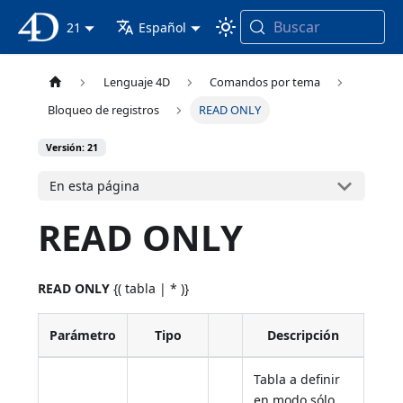
Buscar
Documentación 4D
21
Español
Lenguaje 4D
Comandos por tema
Bloqueo de registros
READ ONLY
Versión: 21
En esta página
READ ONLY
READ ONLY
{( tabla | * )}
Parámetro
Tipo
Descripción
Tabla a definir
en modo sólo