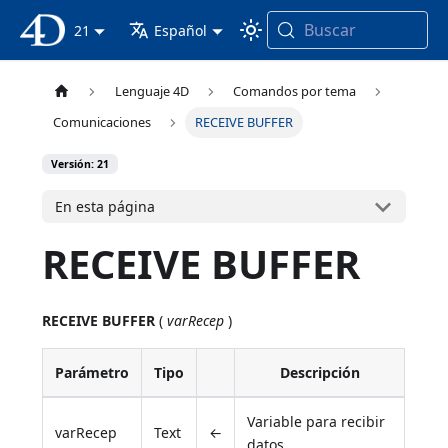
Buscar
Documentación 4D
21
Español
Lenguaje 4D
Comandos por tema
Comunicaciones
RECEIVE BUFFER
Versión: 21
En esta página
RECEIVE BUFFER
RECEIVE BUFFER
(
varRecep
)
Parámetro
Tipo
Descripción
Variable para recibir
varRecep
Text
←
datos