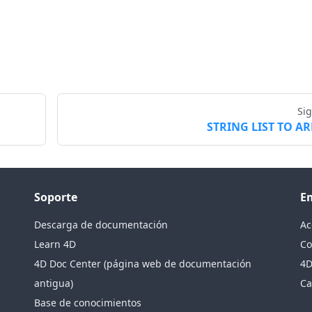
Si
STRING LIST TO A
Soporte
E
Descarga de documentación
Ac
Learn 4D
Co
4D Doc Center (página web de documentación
4D
antigua)
Ca
Base de conocimientos