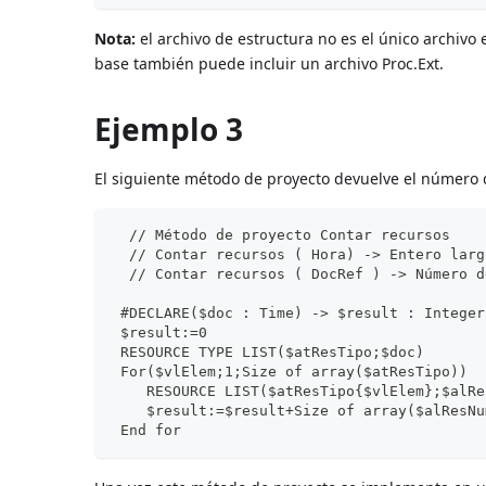
Nota:
el archivo de estructura no es el único archivo 
base también puede incluir un archivo Proc.Ext.
Ejemplo 3
El siguiente método de proyecto devuelve el número 
  // Método de proyecto Contar recursos
  // Contar recursos ( Hora) -> Entero larg
  // Contar recursos ( DocRef ) -> Número d
 #DECLARE($doc : Time) -> $result : Integer
 $result:=0
 RESOURCE TYPE LIST($atResTipo;$doc)
 For($vlElem;1;Size of array($atResTipo))
    RESOURCE LIST($atResTipo{$vlElem};$alRe
    $result:=$result+Size of array($alResNu
 End for