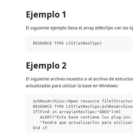
Ejemplo 1
El siguiente ejemplo llena el array
atResTipo
con los t
 RESOURCE TYPE LIST(atResTipo)
Ejemplo 2
El siguiente archivo muestra si el archivo de estruct
actualizados para utilizar la base en Windows:
 $vhResArchivo:=Open resource file(Structur
 RESOURCE TYPE LIST(atResTipo;$vhResArchivo
 If(Find in array(atResTipo;"4DEX")>0)
    ALERT("Esta base contiene los plug-ins 
    "Tendrá que actualizarlos para utilizar
 End if