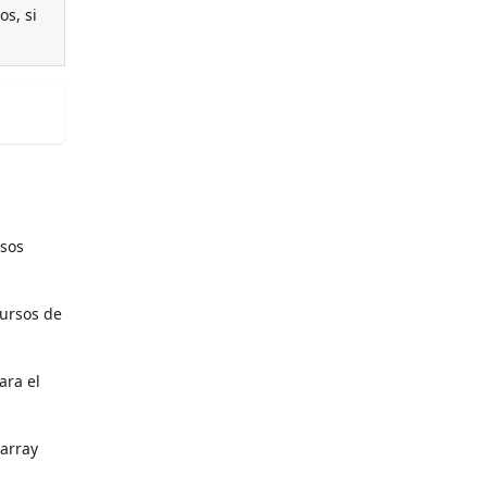
os, si
rsos
ecursos de
ara el
 array