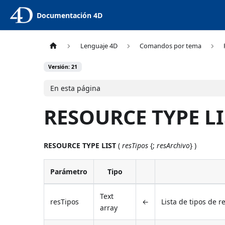
Documentación 4D
Lenguaje 4D
Comandos por tema
Versión: 21
En esta página
RESOURCE TYPE LI
RESOURCE TYPE LIST
(
resTipos
{;
resArchivo
} )
Parámetro
Tipo
Text
resTipos
←
Lista de tipos de 
array