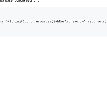
na base, puede escribir:
ne "+String(Count resources($vhResArchivo))+" recurso(s)