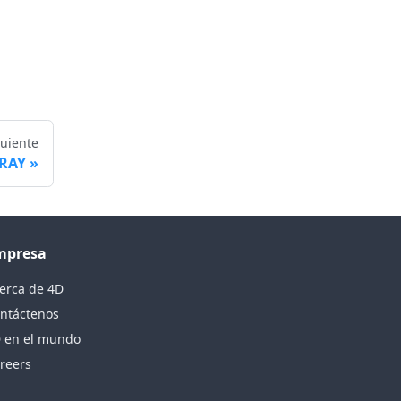
guiente
RRAY
mpresa
erca de 4D
ntáctenos
 en el mundo
reers