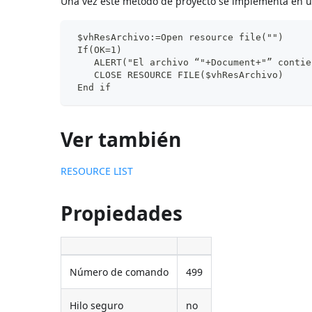
Una vez este método de proyecto se implementa en u
 $vhResArchivo:=Open resource file("")
 If(OK=1)
    ALERT("El archivo “"+Document+"” contie
    CLOSE RESOURCE FILE($vhResArchivo)
 End if
Ver también
RESOURCE LIST
Propiedades
Número de comando
499
Hilo seguro
no