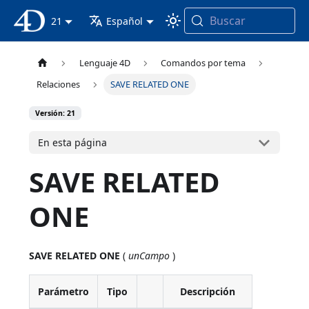
Buscar
Documentación 4D
21
Español
Lenguaje 4D
Comandos por tema
Relaciones
SAVE RELATED ONE
Versión: 21
En esta página
SAVE RELATED
ONE
SAVE RELATED ONE
(
unCampo
)
Parámetro
Tipo
Descripción