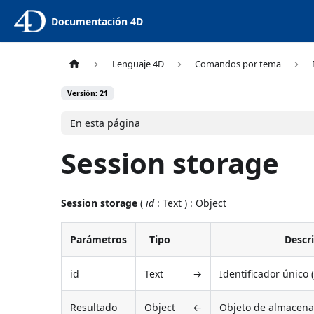
Documentación 4D
Lenguaje 4D
Comandos por tema
Versión: 21
En esta página
Session storage
Session storage
(
id
: Text ) : Object
Parámetros
Tipo
Descr
id
Text
→
Identificador único 
Resultado
Object
←
Objeto de almacena