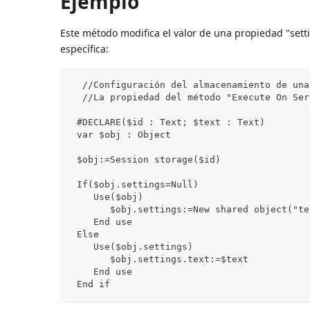
Ejemplo
Este método modifica el valor de una propiedad "set
específica:
  //Configuración del almacenamiento de una
  //La propiedad del método "Execute On Ser
 #DECLARE($id : Text; $text : Text)
 var $obj : Object
 $obj:=Session storage($id)
 If($obj.settings=Null)
    Use($obj)
       $obj.settings:=New shared object("te
    End use
 Else
    Use($obj.settings)
       $obj.settings.text:=$text
    End use
 End if