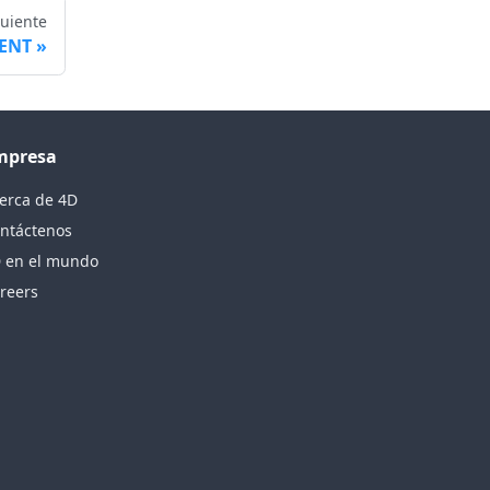
guiente
IENT
mpresa
erca de 4D
ntáctenos
 en el mundo
reers