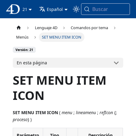
Buscar
Documentación 4D
21
Español
Lenguaje 4D
Comandos por tema
Menús
SET MENU ITEM ICON
Versión: 21
En esta página
SET MENU ITEM
ICON
SET MENU ITEM ICON
(
menu
;
lineamenu
;
refIcon
{;
proceso
} )
Parámetro
Tipo
Descripción