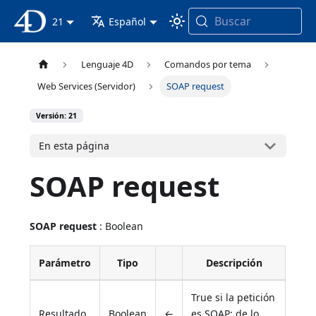
Buscar
Documentación 4D
21
Español
Lenguaje 4D
Comandos por tema
Web Services (Servidor)
SOAP request
Versión: 21
En esta página
SOAP request
SOAP request
: Boolean
Parámetro
Tipo
Descripción
True si la petición
Resultado
Boolean
←
es SOAP; de lo