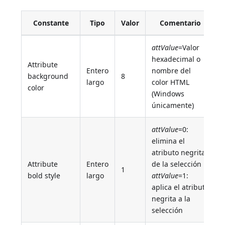
Constante
Tipo
Valor
Comentario
attValue
=Valor
hexadecimal o
Attribute
Entero
nombre del
background
8
largo
color HTML
color
(Windows
únicamente)
attValue
=0:
elimina el
atributo negrita
Attribute
Entero
de la selección
1
bold style
largo
attValue
=1:
aplica el atributo
negrita a la
selección