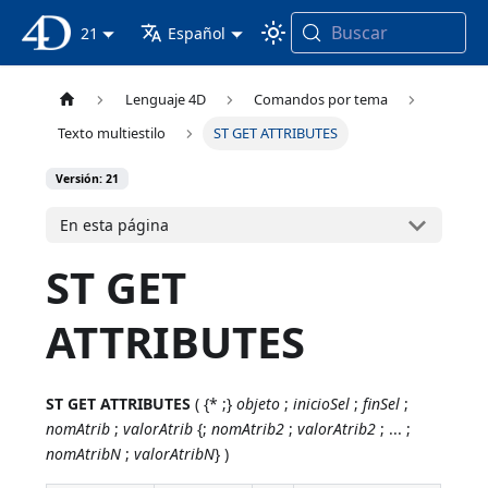
Buscar
Documentación 4D
21
Español
Lenguaje 4D
Comandos por tema
Texto multiestilo
ST GET ATTRIBUTES
Versión: 21
En esta página
ST GET
ATTRIBUTES
ST GET ATTRIBUTES
( {* ;}
objeto
;
inicioSel
;
finSel
;
nomAtrib
;
valorAtrib
{;
nomAtrib2
;
valorAtrib2
; ... ;
nomAtribN
;
valorAtribN
} )