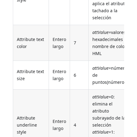
aplica el atributo
tachado a la
selección
attValue
=valores
Attribute text
Entero
hexadecimales o
7
color
largo
nombre de color
HML
attValue
=número
Attribute text
Entero
6
de
size
largo
puntos(número)
attValue
=0:
elimina el
atributo
Attribute
subrayado de la
Entero
underline
4
selección
largo
style
attValue
=1: