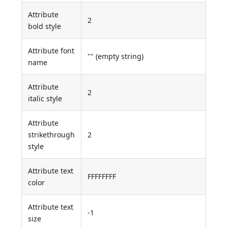
Attribute
2
bold style
Attribute font
"" (empty string)
name
Attribute
2
italic style
Attribute
strikethrough
2
style
Attribute text
FFFFFFFF
color
Attribute text
-1
size