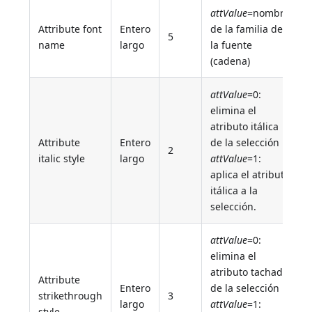
attValue
=nombre
Attribute font
Entero
de la familia de
5
name
largo
la fuente
(cadena)
attValue
=0:
elimina el
atributo itálica
Attribute
Entero
de la selección
2
italic style
largo
attValue
=1:
aplica el atributo
itálica a la
selección.
attValue
=0:
elimina el
atributo tachado
Attribute
Entero
de la selección
strikethrough
3
largo
attValue
=1:
style