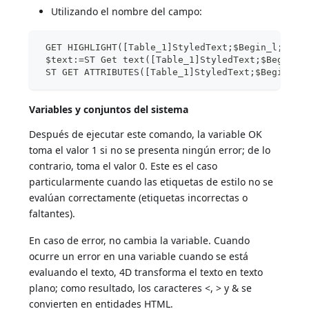
Utilizando el nombre del campo:
 GET HIGHLIGHT([Table_1]StyledText;$Begin_l;$End
 $text:=ST Get text([Table_1]StyledText;$Begin_l
 ST GET ATTRIBUTES([Table_1]StyledText;$Begin_l;
Variables y conjuntos del sistema
Después de ejecutar este comando, la variable OK
toma el valor 1 si no se presenta ningún error; de lo
contrario, toma el valor 0. Este es el caso
particularmente cuando las etiquetas de estilo no se
evalúan correctamente (etiquetas incorrectas o
faltantes).
En caso de error, no cambia la variable. Cuando
ocurre un error en una variable cuando se está
evaluando el texto, 4D transforma el texto en texto
plano; como resultado, los caracteres <, > y & se
convierten en entidades HTML.