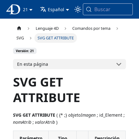
Buscar
Documentación 4D
21
Español
Lenguaje 4D
Comandos por tema
SVG
SVG GET ATTRIBUTE
Versión: 21
En esta página
SVG GET
ATTRIBUTE
SVG GET ATTRIBUTE
( {* ;}
objetoImagen
; id_Element ;
nomAtrib
;
valorAtrib
)
Parámetro
Tipo
Descripción