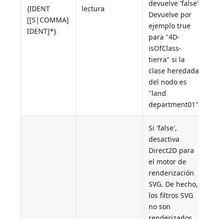
devuelve 'false'.
{IDENT
lectura
Devuelve por
[[S|COMMA]
ejemplo true
IDENT]*}
para "4D-
isOfClass-
tierra" si la
clase heredada
del nodo es
"land
department01")
Si 'false',
desactiva
Direct2D para
el motor de
renderización
SVG. De hecho,
los filtros SVG
no son
renderizados