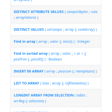
DISTINCT ATTRIBUTE VALUES
(
campoObjeto
;
ruta
;
arrayValores
)
DISTINCT VALUES
(
unCampo
;
array
{;
contArray
} )
Find in array
(
array
;
valor
{;
inicio
} ) : Integer
Find in sorted array
(
array
;
valor
; > or < {;
posPrim
{;
posUlt
}} ) : Boolean
INSERT IN ARRAY
(
array
;
posicion
{;
reemplazos
} )
LIST TO ARRAY
(
lista
;
array
{;
refElementos
} )
LONGINT ARRAY FROM SELECTION
(
tabla
;
arrReg
{;
seleccion
} )