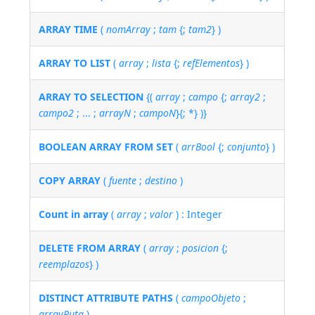
ARRAY TIME
(
nomArray
;
tam
{;
tam2
} )
ARRAY TO LIST
(
array
;
lista
{;
refElementos
} )
ARRAY TO SELECTION
{(
array
;
campo
{;
array2
;
campo2
; ... ;
arrayN
;
campoN
}{; *} )}
BOOLEAN ARRAY FROM SET
(
arrBool
{;
conjunto
} )
COPY ARRAY
(
fuente
;
destino
)
Count in array
(
array
;
valor
) : Integer
DELETE FROM ARRAY
(
array
;
posicion
{;
reemplazos
} )
DISTINCT ATTRIBUTE PATHS
(
campoObjeto
;
arrayRuta
)