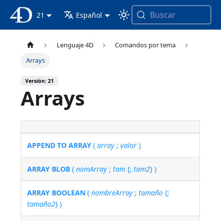
Buscar
Documentación 4D
21
Español
Lenguaje 4D
Comandos por tema
Arrays
Versión: 21
Arrays
APPEND TO ARRAY
(
array
;
valor
)
ARRAY BLOB
(
nomArray
;
tam
{;
tam2
} )
ARRAY BOOLEAN
(
nombreArray
;
tamaño
{;
tamaño2
} )