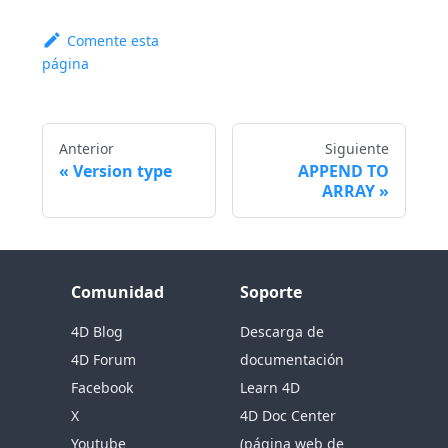
Comente esta
página
Anterior
Siguiente
Version type
APPEND TO
ARRAY
Comunidad
Soporte
4D Blog
Descarga de
4D Forum
documentación
Facebook
Learn 4D
X
4D Doc Center
Youtube
(página web de