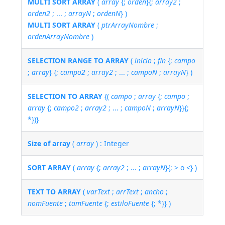
MULTI SORT ARRAY
(
array
{;
orden
}{;
array2
;
orden2
; ... ;
arrayN
;
ordenN
} )
MULTI SORT ARRAY
(
ptrArrayNombre
;
ordenArrayNombre
)
SELECTION RANGE TO ARRAY
(
inicio
;
fin
{;
campo
;
array
} {;
campo2
;
array2
; ... ;
campoN
;
arrayN
} )
SELECTION TO ARRAY
{(
campo
;
array
{;
campo
;
array
{;
campo2
;
array2
; ... ;
campoN
;
arrayN
}}{;
*})}
Size of array
(
array
) : Integer
SORT ARRAY
(
array
{;
array2
; ... ;
arrayN
}{; > o <} )
TEXT TO ARRAY
(
varText
;
arrText
;
ancho
;
nomFuente
;
tamFuente
{;
estiloFuente
{; *}} )