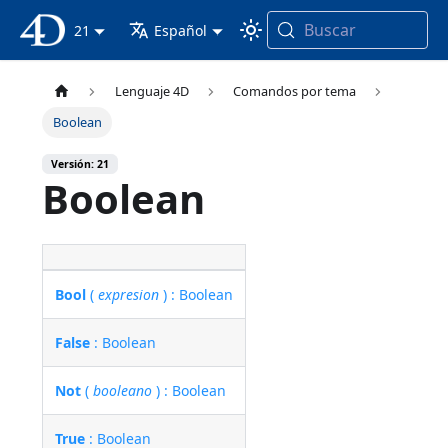
Buscar
Documentación 4D
21
Español
Lenguaje 4D
Comandos por tema
Boolean
Versión: 21
Boolean
Bool
(
expresion
) : Boolean
False
: Boolean
Not
(
booleano
) : Boolean
True
: Boolean