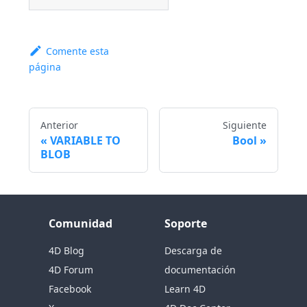
Comente esta
página
Anterior
Siguiente
VARIABLE TO
Bool
BLOB
Comunidad
Soporte
4D Blog
Descarga de
4D Forum
documentación
Facebook
Learn 4D