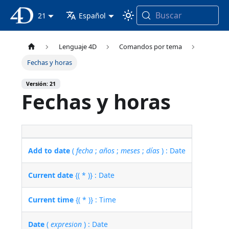
Buscar
Documentación 4D
21
Español
Lenguaje 4D
Comandos por tema
Fechas y horas
Versión: 21
Fechas y horas
Add to date
(
fecha
;
años
;
meses
;
días
) : Date
Current date
{( * )} : Date
Current time
{( * )} : Time
Date
(
expresion
) : Date