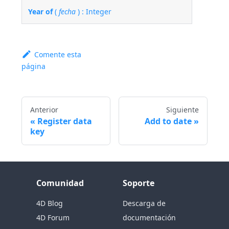
Year of
(
fecha
) : Integer
Comente esta
página
Anterior
Siguiente
Register data
Add to date
key
Comunidad
Soporte
4D Blog
Descarga de
4D Forum
documentación