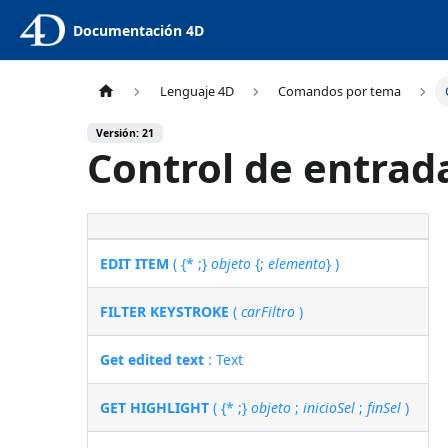
Documentación 4D
Lenguaje 4D
Comandos por tema
Versión: 21
Control de entrad
EDIT ITEM
( {* ;}
objeto
{;
elemento
} )
FILTER KEYSTROKE
(
carFiltro
)
Get edited text
: Text
GET HIGHLIGHT
( {* ;}
objeto
;
inicioSel
;
finSel
)