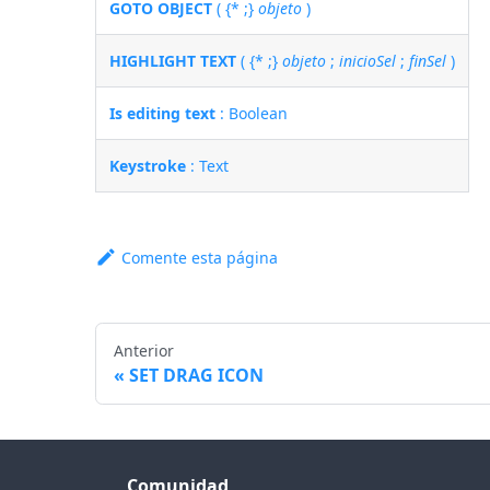
GOTO OBJECT
( {* ;}
objeto
)
HIGHLIGHT TEXT
( {* ;}
objeto
;
inicioSel
;
finSel
)
Is editing text
: Boolean
Keystroke
: Text
Comente esta página
Anterior
SET DRAG ICON
Comunidad