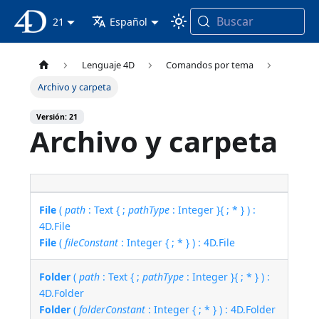
Buscar
Documentación 4D
21
Español
Lenguaje 4D
Comandos por tema
Archivo y carpeta
Versión: 21
Archivo y carpeta
File
(
path
: Text { ;
pathType
: Integer }{ ; * } ) :
4D.File
File
(
fileConstant
: Integer { ; * } ) : 4D.File
Folder
(
path
: Text { ;
pathType
: Integer }{ ; * } ) :
4D.Folder
Folder
(
folderConstant
: Integer { ; * } ) : 4D.Folder