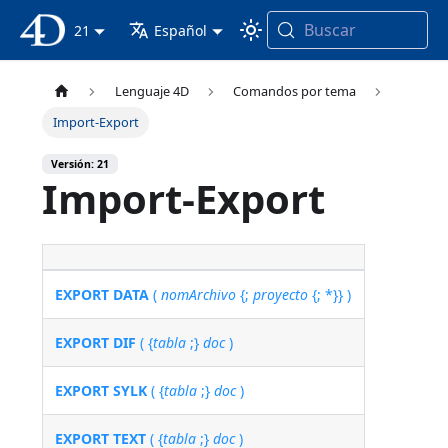
Buscar
Documentación 4D
21
Español
Lenguaje 4D
Comandos por tema
Import-Export
Versión: 21
Import-Export
EXPORT DATA
(
nomArchivo
{;
proyecto
{; *}} )
EXPORT DIF
( {
tabla
;}
doc
)
EXPORT SYLK
( {
tabla
;}
doc
)
EXPORT TEXT
( {
tabla
;}
doc
)