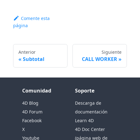
Comente esta
página
Anterior
Siguiente
Subtotal
CALL WORKER
Comunidad
Soporte
4D Blog
Descarga de
4D Forum
documentación
Facebook
Learn 4D
X
4D Doc Center
Youtube
(página web de