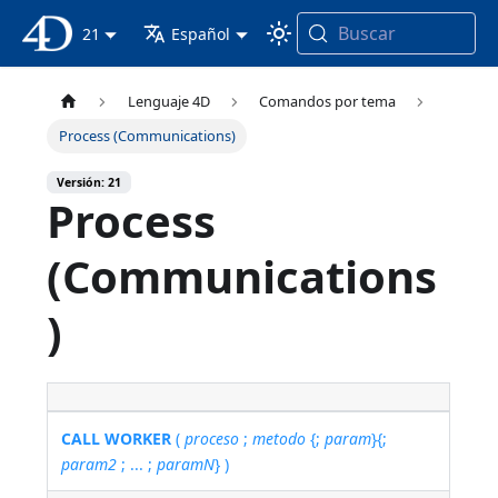
Buscar
Documentación 4D
21
Español
Lenguaje 4D
Comandos por tema
Process (Communications)
Versión: 21
Process
(Communications
)
CALL WORKER
(
proceso
;
metodo
{;
param
}{;
param2
; ... ;
paramN
} )