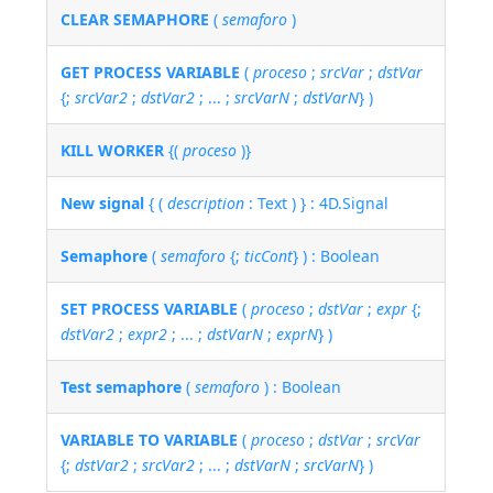
CLEAR SEMAPHORE
(
semaforo
)
GET PROCESS VARIABLE
(
proceso
;
srcVar
;
dstVar
{;
srcVar2
;
dstVar2
; ... ;
srcVarN
;
dstVarN
} )
KILL WORKER
{(
proceso
)}
New signal
{ (
description
: Text ) } : 4D.Signal
Semaphore
(
semaforo
{;
ticCont
} ) : Boolean
SET PROCESS VARIABLE
(
proceso
;
dstVar
;
expr
{;
dstVar2
;
expr2
; ... ;
dstVarN
;
exprN
} )
Test semaphore
(
semaforo
) : Boolean
VARIABLE TO VARIABLE
(
proceso
;
dstVar
;
srcVar
{;
dstVar2
;
srcVar2
; ... ;
dstVarN
;
srcVarN
} )