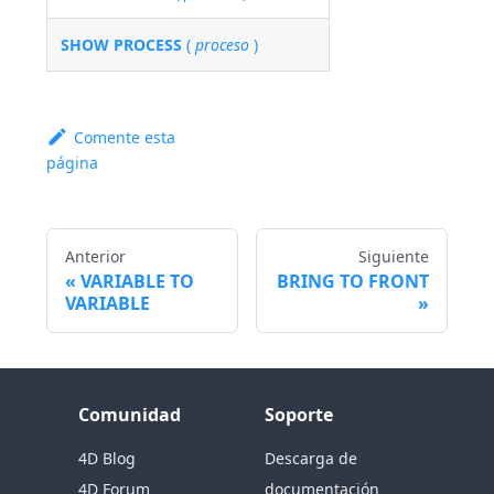
SHOW PROCESS
(
proceso
)
Comente esta
página
Anterior
Siguiente
VARIABLE TO
BRING TO FRONT
VARIABLE
Comunidad
Soporte
4D Blog
Descarga de
4D Forum
documentación