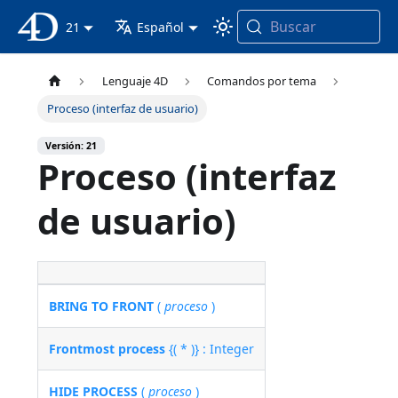
Buscar
Documentación 4D
21
Español
Lenguaje 4D
Comandos por tema
Proceso (interfaz de usuario)
Versión: 21
Proceso (interfaz
de usuario)
BRING TO FRONT
(
proceso
)
Frontmost process
{( * )} : Integer
HIDE PROCESS
(
proceso
)