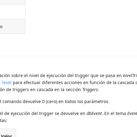
a
ro
ción sobre el nivel de ejecución del trigger que se pasa en
nivelTr
 level
para efectuar diferentes acciones en función de la cascada 
ión de triggers en cascada en la sección
Triggers
.
 el comando devuelve 0 (cero) en todos los parámetros.
el de ejecución del trigger se devuelve en
dbEvent
. En el tema
Even
das:
Valor