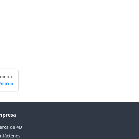
guiente
ario
mpresa
erca de 4D
ntáctenos