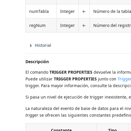
numTabla
Integer
←
Número de la tabl
regNum
Integer
←
Número del regist
Historial
Descripción
El comando
TRIGGER PROPERTIES
devuelve la informa
Puede utilizar
TRIGGER PROPERTIES
junto con
Trigger
trigger. Para mayor información, consulte la descripc
Si pasa un nivel de ejecución de trigger inexistente,
La naturaleza del evento de base de datos para el niv
trigger
se ofrecen las siguientes constantes predefini
Constante
Tipo