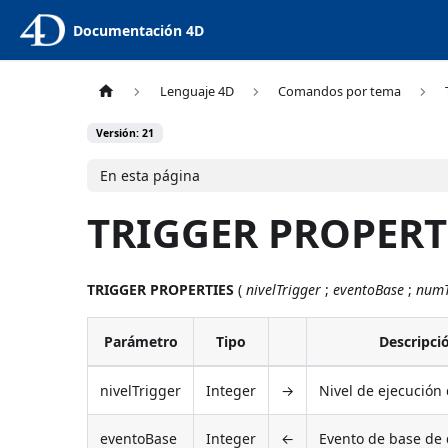
Documentación 4D
Lenguaje 4D
Comandos por tema
Versión: 21
En esta página
TRIGGER PROPERT
TRIGGER PROPERTIES
(
nivelTrigger
;
eventoBase
;
numT
Parámetro
Tipo
Descripci
nivelTrigger
Integer
→
Nivel de ejecución 
eventoBase
Integer
←
Evento de base de 