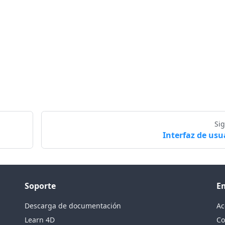
Si
Interfaz de usu
Soporte
E
Descarga de documentación
Ac
Learn 4D
Co