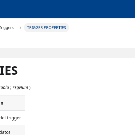
Triggers
TRIGGER PROPERTIES
IES
abla
;
regNum
)
ón
del trigger
datos