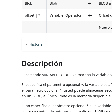
Blob
Blob
→
BLOB a 
offset | *
Variable, Operador
↔
Offset 
Nuevo o
Historial
Descripción
El comando VARIABLE TO BLOB almacena la variable
Si especifica el parámetro opcional *, la variable se
el parámetro opcional *, usted puede almacenar secu
en un BLOB, el único limite es la memoria disponible.
Si no especifica el parámetro opcional * ni la variabl
sobre su contenido anterior; el tamaño del BLOB se 