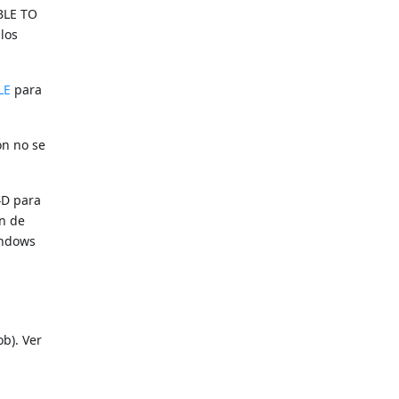
ABLE TO
 los
LE
para
ón no se
4D para
ón de
indows
b). Ver