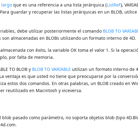
 largo
que es una referencia a una lista jerárquica (
ListRef
), VARI
a. Para guardar y recuperar las listas jerárquicas en un BLOB, utilice
ariables, debe utilizar posteriormente el comando
BLOB TO VARIAB
es son almacenadas en BLOBs utilizando un formato interno de 4D.
almacenada con éxito, la variable OK toma el valor 1. Si la operaci
mplo, por falta de memoria.
BLE TO BLOB y
BLOB TO VARIABLE
utilizan un formato interno de 
La ventaja es que usted no tiene que preocuparse por la conversi
iliza estos dos comandos. En otras palabras, un BLOB creado en W
r reutilizado en Macintosh y viceversa.
l blob pasado como parámetro, no soporta objetos blob (tipo 4D.Blo
.4d.com.