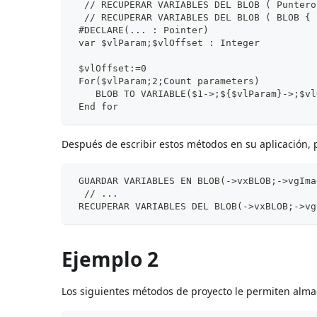
  // RECUPERAR VARIABLES DEL BLOB ( Puntero
  // RECUPERAR VARIABLES DEL BLOB ( BLOB { 
 #DECLARE(... : Pointer)
 var $vlParam;$vlOffset : Integer
 $vlOffset:=0
 For($vlParam;2;Count parameters)
    BLOB TO VARIABLE($1->;${$vlParam}->;$vl
 End for
Después de escribir estos métodos en su aplicación, 
 GUARDAR VARIABLES EN BLOB(->vxBLOB;->vgIma
  // ...
 RECUPERAR VARIABLES DEL BLOB(->vxBLOB;->vg
Ejemplo 2
Los siguientes métodos de proyecto le permiten alma