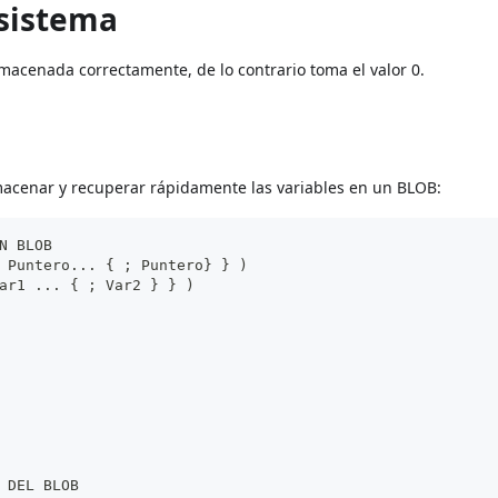
 sistema
almacenada correctamente, de lo contrario toma el valor 0.
macenar y recuperar rápidamente las variables en un BLOB:
N BLOB
 Puntero... { ; Puntero} } )
ar1 ... { ; Var2 } } )
 DEL BLOB