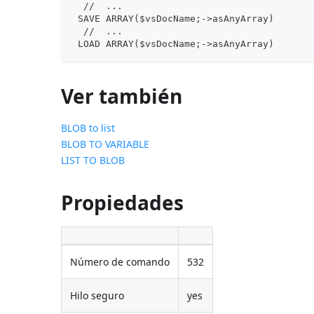
  //  ...
 SAVE ARRAY($vsDocName;->asAnyArray)
  //  ...
 LOAD ARRAY($vsDocName;->asAnyArray)
Ver también
BLOB to list
BLOB TO VARIABLE
LIST TO BLOB
Propiedades
Número de comando
532
Hilo seguro
yes