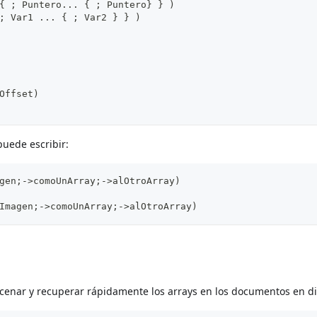
{ ; Puntero... { ; Puntero} } )
; Var1 ... { ; Var2 } } )
Offset)
puede escribir:
gen;->comoUnArray;->alOtroArray)
Imagen;->comoUnArray;->alOtroArray)
cenar y recuperar rápidamente los arrays en los documentos en di