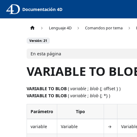
Documentación 4D
Lenguaje 4D
Comandos por tema
Versión: 21
En esta página
VARIABLE TO BLO
VARIABLE TO BLOB
(
variable
;
blob
{; offset } )
VARIABLE TO BLOB
(
variable
;
blob
{; *} )
Parámetro
Tipo
variable
Variable
→
Variabl