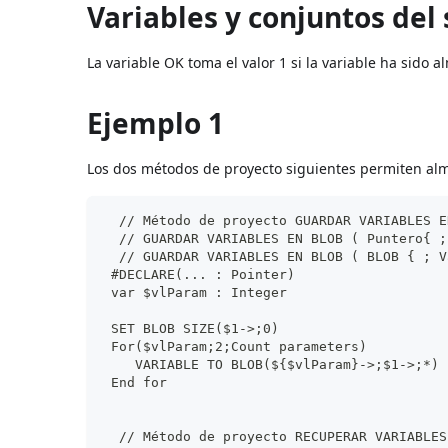
Variables y conjuntos del
La variable OK toma el valor 1 si la variable ha sido 
Ejemplo 1
Los dos métodos de proyecto siguientes permiten al
  // Método de proyecto GUARDAR VARIABLES E
  // GUARDAR VARIABLES EN BLOB ( Puntero{ ;
  // GUARDAR VARIABLES EN BLOB ( BLOB { ; V
 #DECLARE(... : Pointer)
 var $vlParam : Integer
 SET BLOB SIZE($1->;0)
 For($vlParam;2;Count parameters)
    VARIABLE TO BLOB(${$vlParam}->;$1->;*)
 End for
  // Método de proyecto RECUPERAR VARIABLES