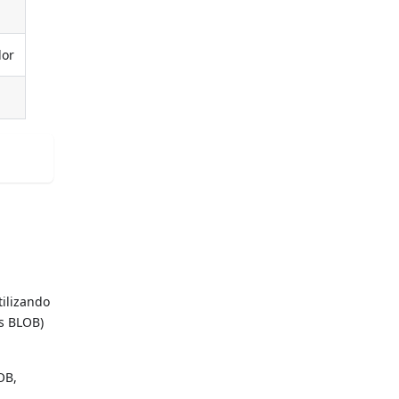
lor
tilizando
s BLOB)
OB,