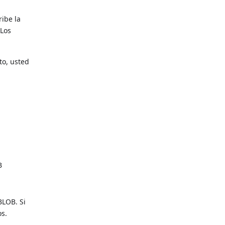
ribe la
 Los
to, usted
B
BLOB. Si
os.