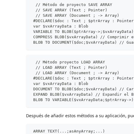
  // Método de proyecto SAVE ARRAY
  // SAVE ARRAY (Text ; Pointer)
  // SAVE ARRAY (Document ; -> Array)
 #DECLARE($doc : Text ; $ptrArray : Pointer
 var $vxArrayData : Blob
 VARIABLE TO BLOB($ptrArray->;$vxArrayData)
 COMPRESS BLOB($vxArrayData) // Comprimir e
 BLOB TO DOCUMENT($doc;$vxArrayData) // Gua
  // Método proyecto LOAD ARRAY
  // LOAD ARRAY (Text ; Pointer)
  // LOAD ARRAY (Document ; -> Array)
 #DECLARE($doc : Text ; $ptrArray : Pointer
 var $vxArrayData : Blob
 DOCUMENT TO BLOB($doc;$vxArrayData) // Car
 EXPAND BLOB($vxArrayData) // Expandir el B
 BLOB TO VARIABLE($vxArrayData;$ptrArray->)
Después de añadir estos métodos a su aplicación, pue
 ARRAY TEXT(...;asAnyArray;...)