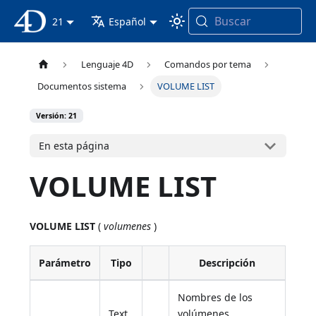
Buscar
Documentación 4D
21
Español
Lenguaje 4D
Comandos por tema
Documentos sistema
VOLUME LIST
Versión: 21
En esta página
VOLUME LIST
VOLUME LIST
(
volumenes
)
Parámetro
Tipo
Descripción
Nombres de los
Text
volúmenes