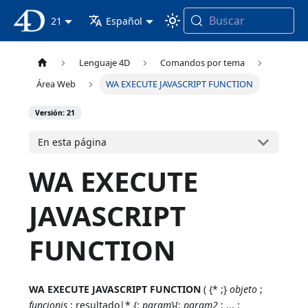
Buscar
Documentación 4D
21
Español
Lenguaje 4D
Comandos por tema
Área Web
WA EXECUTE JAVASCRIPT FUNCTION
Versión: 21
En esta página
WA EXECUTE
JAVASCRIPT
FUNCTION
WA EXECUTE JAVASCRIPT FUNCTION
( {* ;}
objeto
;
funcionjs
; resultado|* {;
param
}{;
param2
; ... ;