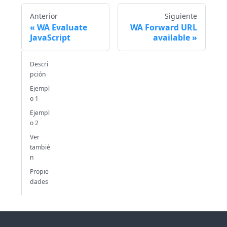
Anterior
Siguiente
WA Evaluate
WA Forward URL
JavaScript
available
Descri
pción
Ejempl
o 1
Ejempl
o 2
Ver
tambié
n
Propie
dades