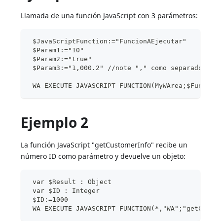
Llamada de una función JavaScript con 3 parámetros:
 $JavaScriptFunction:="FuncionAEjecutar"
 $Param1:="10"
 $Param2:="true"
 $Param3:="1,000.2" //note "," como separador de
 WA EXECUTE JAVASCRIPT FUNCTION(MyWArea;$Funcion
Ejemplo 2
La función JavaScript "getCustomerInfo" recibe un
número ID como parámetro y devuelve un objeto:
 var $Result : Object
 var $ID : Integer
 $ID:=1000
 WA EXECUTE JAVASCRIPT FUNCTION(*,"WA";"getCusto